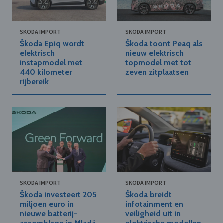
SKODA IMPORT
SKODA IMPORT
Škoda Epiq wordt
Škoda toont Peaq als
elektrisch
nieuw elektrisch
instapmodel met
topmodel met tot
440 kilometer
zeven zitplaatsen
rijbereik
SKODA IMPORT
SKODA IMPORT
Škoda investeert 205
Škoda breidt
miljoen euro in
infotainment en
nieuwe batterij-
veiligheid uit in
assemblage in Mladá
elektrische modellen