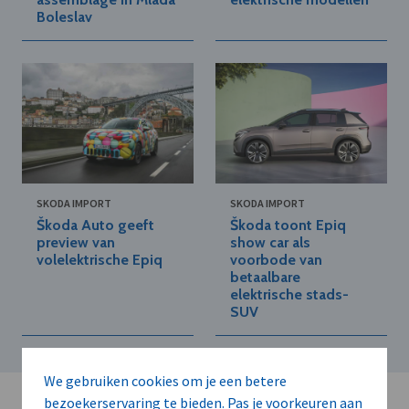
Boleslav
SKODA IMPORT
SKODA IMPORT
Škoda Auto geeft
Škoda toont Epiq
preview van
show car als
volelektrische Epiq
voorbode van
betaalbare
elektrische stads-
SUV
We gebruiken cookies om je een betere
bezoekerservaring te bieden. Pas je voorkeuren aan