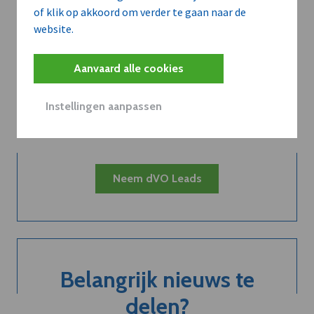
of klik op akkoord om verder te gaan naar de
website.
Kort de voordelen
Aanvaard alle cookies
van een
Instellingen aanpassen
abonnement...
Neem dVO Leads
Belangrijk nieuws te
delen?