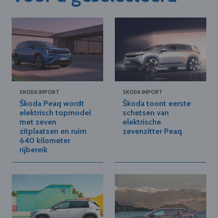
SKODA IMPORT
SKODA IMPORT
Škoda Peaq wordt
Škoda toont eerste
elektrisch topmodel
schetsen van
met zeven
elektrische
zitplaatsen en ruim
zevenzitter Peaq
640 kilometer
rijbereik