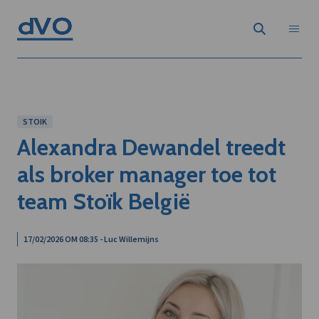
STOIK
Alexandra Dewandel treedt
als broker manager toe tot
team Stoïk België
17/02/2026 OM 08:35 - Luc Willemijns