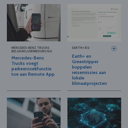
MERCEDES-BENZ TRUCKS
EARTH+ B.V.
BELGIUM LUXEMBOURG N.V.
Earth+ en
Mercedes-Benz
Greentripper
Trucks voegt
koppelen
parkeerzoekfunctie
reisemissies aan
toe aan Remote App
lokale
klimaatprojecten