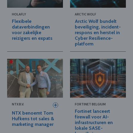
HOLAFLY
ARCTIC WOLF
Flexibele
Arctic Wolf bundelt
dataverbindingen
beveiliging, incident-
voor zakelijke
respons en herstel in
reizigers en expats
Cyber Resilience-
platform
NTX B.V.
FORTINET BELGIUM
Fortinet lanceert
NTX benoemt Tom
firewall voor AI-
Hufkens tot sales &
infrastructuren en
marketing manager
lokale SASE-