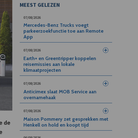
MEEST GELEZEN
07/08/2026
Mercedes-Benz Trucks voegt
parkeerzoekfunctie toe aan Remote
App
07/08/2026
Earth+ en Greentripper koppelen
reisemissies aan lokale
klimaatprojecten
07/08/2026
Anticimex slaat MOB Service aan
overnamehaak
07/08/2026
Maison Pommery zet gesprekken met
e de
Henkell on hold en koopt tijd
e
06/08/2026