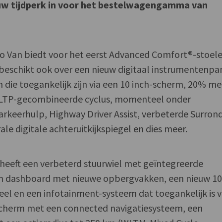
euw tijdperk in voor het bestelwagengamma van
go Van biedt voor het eerst Advanced Comfort®-stoele
ij beschikt ook over een nieuw digitaal instrumentenpa
die toegankelijk zijn via een 10 inch-scherm, 20% me
(WLTP-gecombineerde cyclus, momenteel onder
parkeerhulp, Highway Driver Assist, verbeterde Surron
ale digitale achteruitkijkspiegel en dies meer.
heeft een verbeterd stuurwiel met geïntegreerde
n dashboard met nieuwe opbergvakken, een nieuw 1
el en een infotainment-systeem dat toegankelijk is v
scherm met een connected navigatiesysteem, een