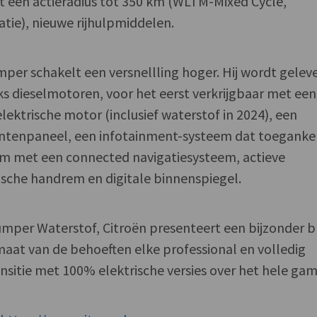
met een actieradius tot 350 km (WLTM-Mixed Cycle,
tie), nieuwe rijhulpmiddelen.
per schakelt een versnellling hoger. Hij wordt gelev
s dieselmotoren, voor het eerst verkrijgbaar met een
ektrische motor (inclusief waterstof in 2024), een
entenpaneel, een infotainment-systeem dat toegankeli
rm met een connected navigatiesysteem, actieve
rische handrem en digitale binnenspiegel.
umper Waterstof, Citroën presenteert een bijzonder 
at van de behoeften elke professional en volledig
nsitie met 100% elektrische versies over het hele ga