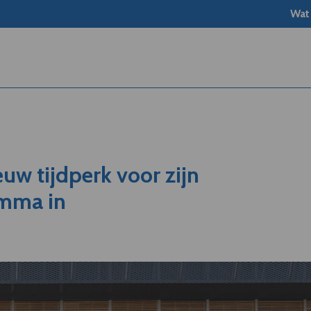
Wat
euw tijdperk voor zijn
mma in