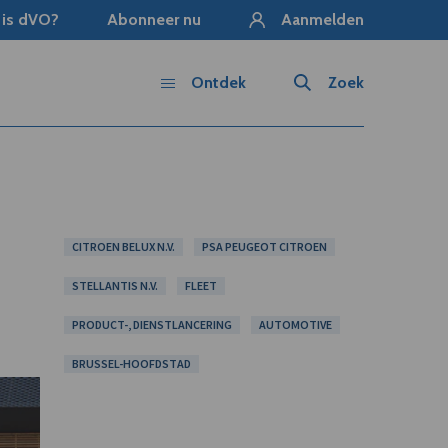
 is dVO?
Abonneer nu
Aanmelden
Ontdek
Zoek
CITROEN BELUX N.V.
PSA PEUGEOT CITROEN
STELLANTIS N.V.
FLEET
PRODUCT-, DIENSTLANCERING
AUTOMOTIVE
BRUSSEL-HOOFDSTAD