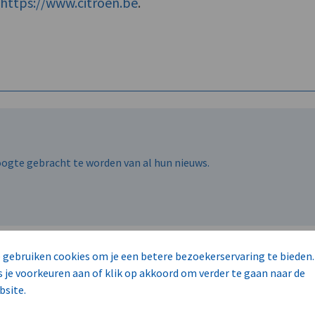
f
https://www.citroen.be
.
N
hoogte gebracht te worden van al hun nieuws.
 gebruiken cookies om je een betere bezoekerservaring te bieden.
s je voorkeuren aan of klik op akkoord om verder te gaan naar de
bsite.
hoogte gebracht te worden van al hun nieuws.