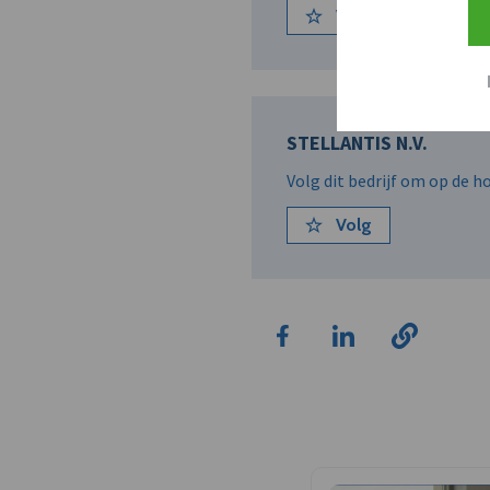
Volg
STELLANTIS N.V.
Volg dit bedrijf om op de 
Volg