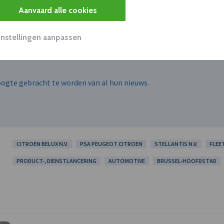
Aanvaard alle cookies
Instellingen aanpassen
hoogte gebracht te worden van al hun nieuws.
CITROEN BELUX N.V.
PSA PEUGEOT CITROEN
STELLANTIS N.V.
FLEE
PRODUCT-, DIENSTLANCERING
AUTOMOTIVE
BRUSSEL-HOOFDSTAD