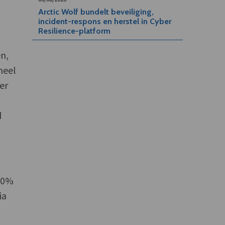
Arctic Wolf bundelt beveiliging,
incident-respons en herstel in Cyber
Resilience-platform
n,
neel
er
d
00%
ia