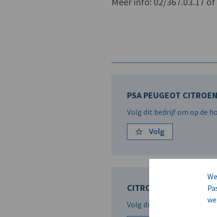
Meer info: 02/367.03.17 o
PSA PEUGEOT CITROE
Volg dit bedrijf om op de 
Volg
We
CITROEN BELUX N.V.
Pa
we
Volg dit bedrijf om op de 