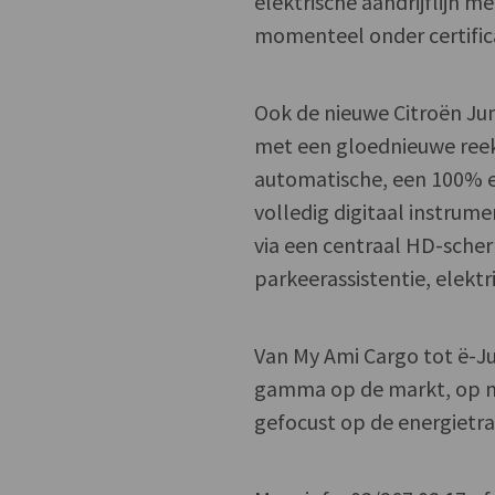
elektrische aandrijflijn 
momenteel onder certifica
Ook de nieuwe Citroën Jum
met een gloednieuwe reek
automatische, een 100% el
volledig digitaal instrum
via een centraal HD-sche
parkeerassistentie, elekt
Van My Ami Cargo tot ë-J
gamma op de markt, op ma
gefocust op de energietra