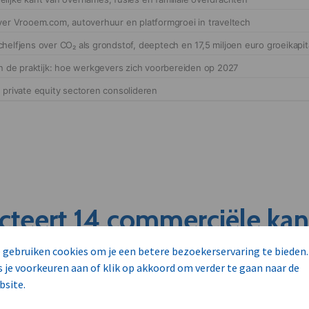
cteert 14 commerciële ka
s
 gebruiken cookies om je een betere bezoekerservaring te bieden.
s je voorkeuren aan of klik op akkoord om verder te gaan naar de
bsite.
unnen aan dit bedrijf verkopen?
nen klant worden van deze onderneming?