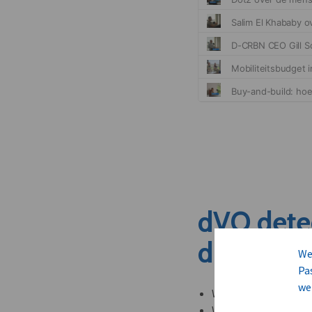
dVO dete
dit nieuw
We
Pa
we
Welke leveranciers k
Welke bedrijven kun