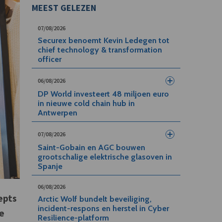
MEEST GELEZEN
07/08/2026
Securex benoemt Kevin Ledegen tot
chief technology & transformation
officer
06/08/2026
DP World investeert 48 miljoen euro
in nieuwe cold chain hub in
Antwerpen
07/08/2026
Saint-Gobain en AGC bouwen
grootschalige elektrische glasoven in
Spanje
06/08/2026
epts
Arctic Wolf bundelt beveiliging,
incident-respons en herstel in Cyber
de
Resilience-platform