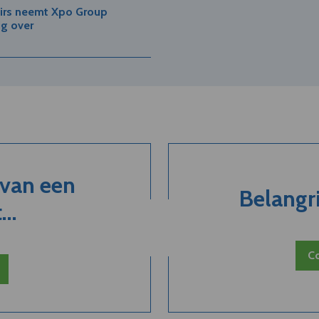
irs neemt Xpo Group
ig over
 van een
Belangri
..
Co