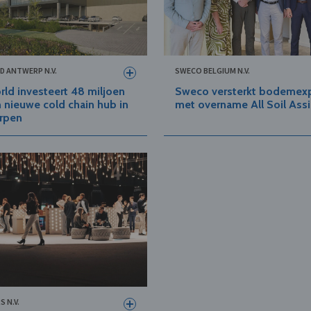
D ANTWERP N.V.
SWECO BELGIUM N.V.
ld investeert 48 miljoen
Sweco versterkt bodemexp
n nieuwe cold chain hub in
met overname All Soil Ass
rpen
S N.V.