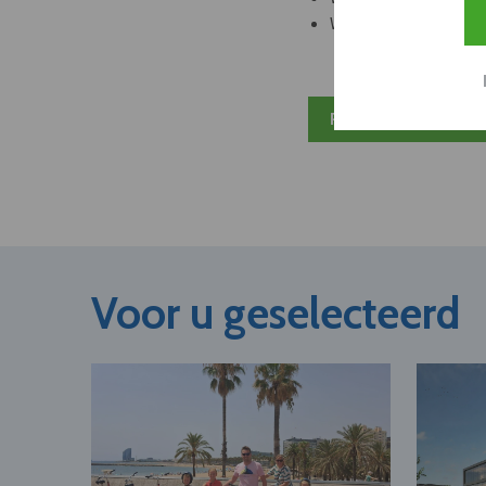
Welke partners en ad
Plan 20 min inzicht
Voor u geselecteerd