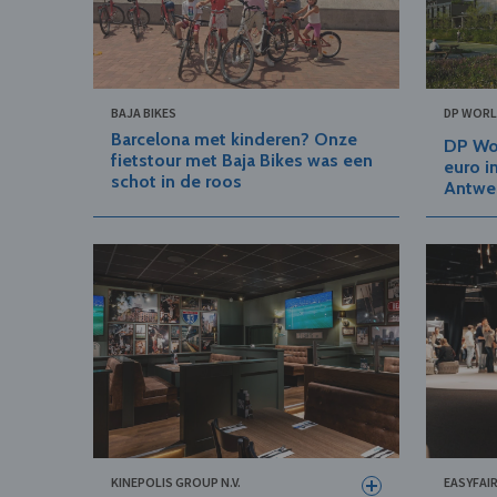
BAJA BIKES
DP WORL
Barcelona met kinderen? Onze
DP Wor
fietstour met Baja Bikes was een
euro i
schot in de roos
Antwe
KINEPOLIS GROUP N.V.
EASYFAIR