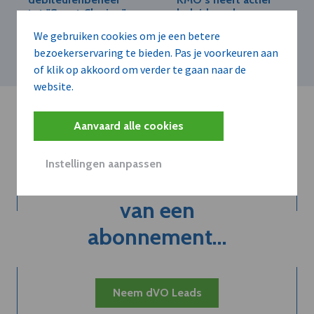
tot "Smart Closing":
beleid rond
Exact innoveert met
verantwoord
We gebruiken cookies om je een betere
Winter’24 Release
ondernemen
bezoekerservaring te bieden. Pas je voorkeuren aan
of klik op akkoord om verder te gaan naar de
website.
Aanvaard alle cookies
Instellingen aanpassen
Kort de voordelen
van een
abonnement...
Neem dVO Leads