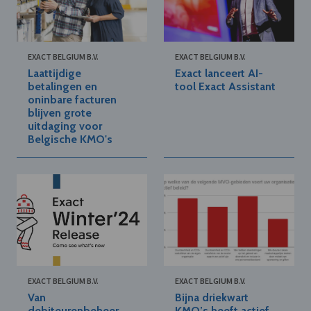
EXACT BELGIUM B.V.
EXACT BELGIUM B.V.
Laattijdige
Exact lanceert AI-
betalingen en
tool Exact Assistant
oninbare facturen
blijven grote
uitdaging voor
Belgische KMO's
EXACT BELGIUM B.V.
EXACT BELGIUM B.V.
Van
Bijna driekwart
debiteurenbeheer
KMO’s heeft actief