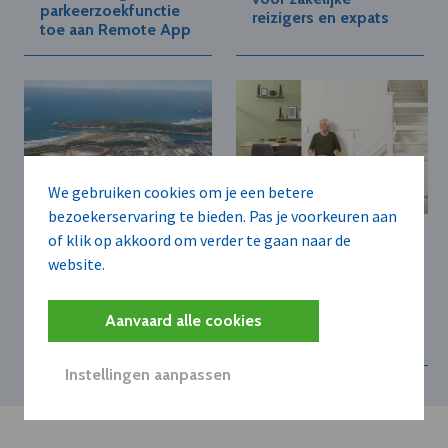
parkeerzoekfunctie
reizigers en expats
toe aan Remote App
We gebruiken cookies om je een betere
bezoekerservaring te bieden. Pas je voorkeuren aan
AGC GLASS EUROPE N.V.
OTOLIFT TRAPLIFTEN BV
of klik op akkoord om verder te gaan naar de
Saint-Gobain en AGC
website.
Levensloopbestendig
bouwen
bouwen: een
grootschalige
groeimarkt voor de
elektrische glasoven
Aanvaard alle cookies
Vlaamse bouwsector
in Spanje
Instellingen aanpassen