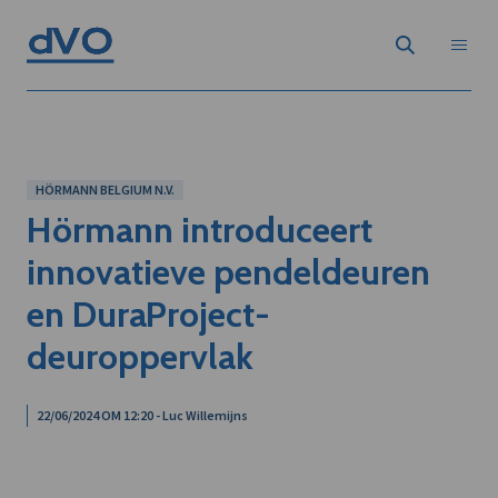
HÖRMANN BELGIUM N.V.
Hörmann introduceert
innovatieve pendeldeuren
en DuraProject-
deuroppervlak
22/06/2024 OM 12:20 - Luc Willemijns