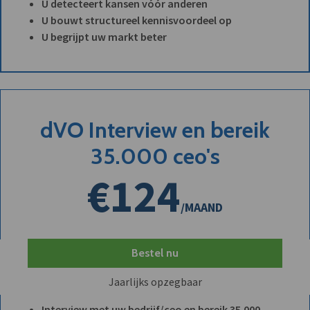
U detecteert kansen vóór anderen
U bouwt structureel kennisvoordeel op
U begrijpt uw markt beter
dVO Interview en bereik
35.000 ceo's
€124
/MAAND
Bestel nu
Jaarlijks opzegbaar
Interview met uw bedrijf/ceo en bereik 35.000