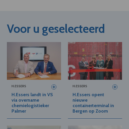
Voor u geselecteerd
H.ESSERS
H.ESSERS
H.Essers landt in VS
H.Essers opent
via overname
nieuwe
chemielogistieker
containerterminal in
Palmer
Bergen op Zoom