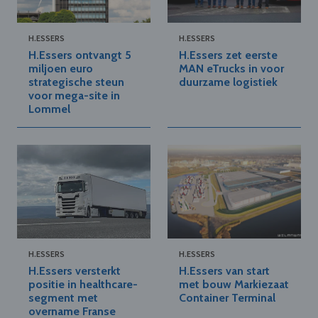
H.ESSERS
H.ESSERS
H.Essers ontvangt 5
H.Essers zet eerste
miljoen euro
MAN eTrucks in voor
strategische steun
duurzame logistiek
voor mega-site in
Lommel
H.ESSERS
H.ESSERS
H.Essers versterkt
H.Essers van start
positie in healthcare-
met bouw Markiezaat
segment met
Container Terminal
overname Franse