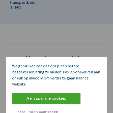
transportbedrijf
TFMO
Kort de voordelen
We gebruiken cookies om je een betere
van een
bezoekerservaring te bieden. Pas je voorkeuren aan
abonnement...
of klik op akkoord om verder te gaan naar de
website.
Aanvaard alle cookies
Neem dVO Leads
Instellingen aanpassen