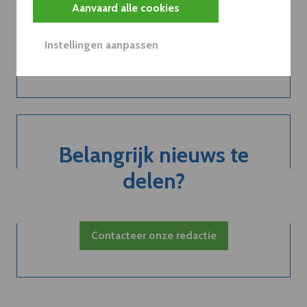
abonnement...
Aanvaard alle cookies
Instellingen aanpassen
Neem dVO Leads
Belangrijk nieuws te
delen?
Contacteer onze redactie