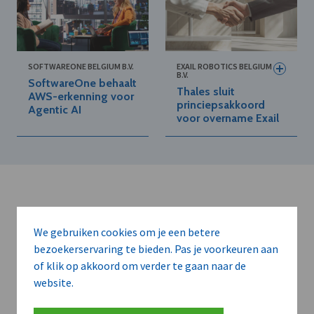
SOFTWAREONE BELGIUM B.V.
EXAIL ROBOTICS BELGIUM
B.V.
SoftwareOne behaalt
Thales sluit
AWS-erkenning voor
princiepsakkoord
Agentic AI
voor overname Exail
We gebruiken cookies om je een betere
bezoekerservaring te bieden. Pas je voorkeuren aan
Kort de voordelen
of klik op akkoord om verder te gaan naar de
van een
website.