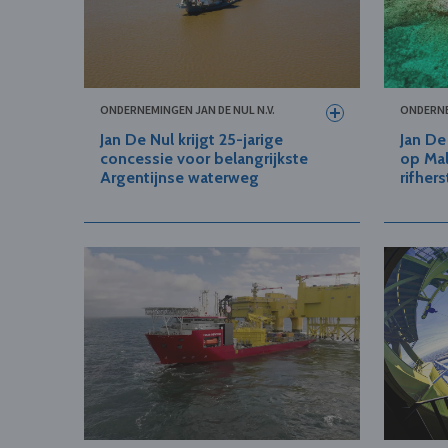
ONDERNEMINGEN JAN DE NUL N.V.
ONDERNE
Jan De Nul krijgt 25-jarige
Jan De
concessie voor belangrijkste
op Mal
Argentijnse waterweg
rifhers