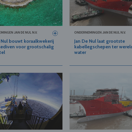
MINGEN JAN DE NUL N.V.
ONDERNEMINGEN JAN DE NUL N.V.
 Nul bouwt koraalkwekerij
Jan De Nul laat grootste
ediven voor grootschalig
kabellegschepen ter werel
tel
water