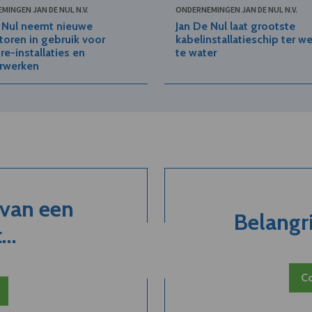
MINGEN JAN DE NUL N.V.
ONDERNEMINGEN JAN DE NUL N.V.
 Nul neemt nieuwe
Jan De Nul laat grootste
toren in gebruik voor
kabelinstallatieschip ter w
re-installaties en
te water
rwerken
 van een
Belangri
..
Co