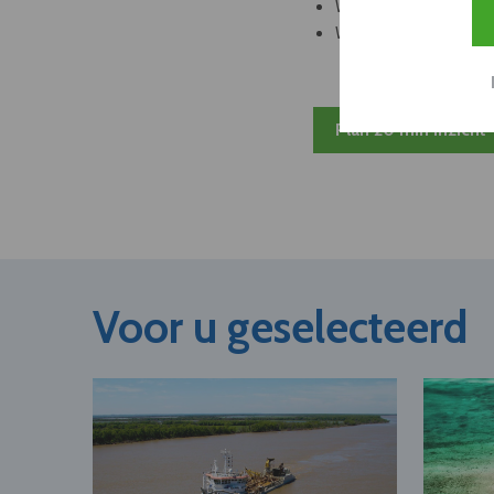
Welke bedrijven kun
Welke partners en ad
Plan 20 min inzicht
Voor u geselecteerd