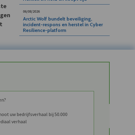
ste
06/08/2026
egen
Arctic Wolf bundelt beveiliging,
t
incident-respons en herstel in Cyber
Resilience-platform
en?
ot uw bedrijfsverhaal bij 50.000
diaal verhaal