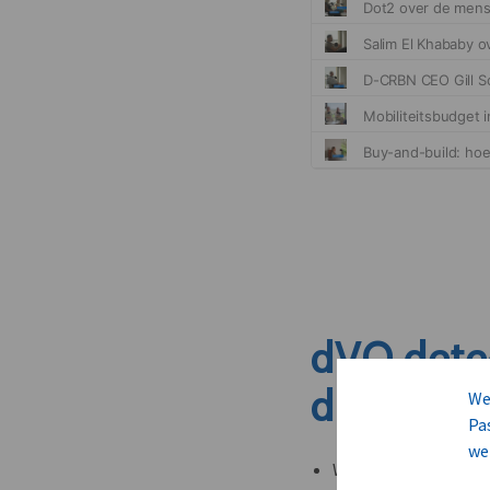
dVO dete
dit nieuw
We
Pa
we
Welke leveranciers k