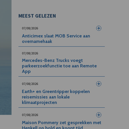
MEEST GELEZEN
07/08/2026
Anticimex slaat MOB Service aan
overnamehaak
07/08/2026
Mercedes-Benz Trucks voegt
parkeerzoekfunctie toe aan Remote
App
07/08/2026
Earth+ en Greentripper koppelen
reisemissies aan lokale
klimaatprojecten
07/08/2026
Maison Pommery zet gesprekken met
Henkell on hold en koopt tijd