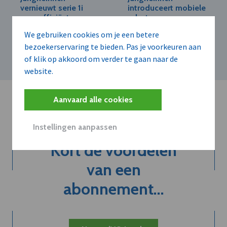
vernieuwt serie 1i
introduceert mobiele
voor efficiëntere en
robot voor
veiligere
geautomatiseerde
We gebruiken cookies om je een betere
intralogistiek
hefprocessen op
bezoekerservaring te bieden. Pas je voorkeuren aan
grote hoogte
of klik op akkoord om verder te gaan naar de
website.
Aanvaard alle cookies
Instellingen aanpassen
Kort de voordelen
van een
abonnement...