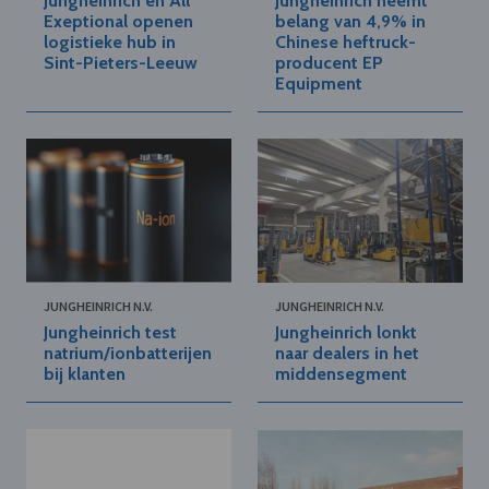
Jungheinrich en All
Jungheinrich neemt
Exeptional openen
belang van 4,9% in
logistieke hub in
Chinese heftruck-
Sint-Pieters-Leeuw
producent EP
Equipment
JUNGHEINRICH N.V.
JUNGHEINRICH N.V.
Jungheinrich test
Jungheinrich lonkt
natrium/ionbatterijen
naar dealers in het
bij klanten
middensegment