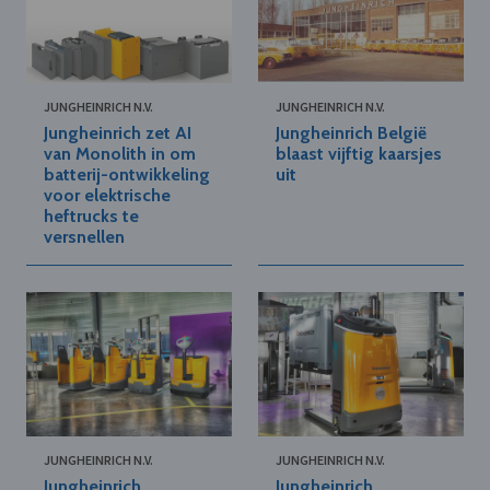
JUNGHEINRICH N.V.
JUNGHEINRICH N.V.
Jungheinrich zet AI
Jungheinrich België
van Monolith in om
blaast vijftig kaarsjes
batterij-ontwikkeling
uit
voor elektrische
heftrucks te
versnellen
JUNGHEINRICH N.V.
JUNGHEINRICH N.V.
Jungheinrich
Jungheinrich