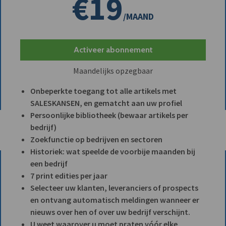
€19
/MAAND
Activeer abonnement
Maandelijks opzegbaar
Onbeperkte toegang tot alle artikels met
SALESKANSEN, en gematcht aan uw profiel
Persoonlijke bibliotheek (bewaar artikels per
bedrijf)
Zoekfunctie op bedrijven en sectoren
Historiek: wat speelde de voorbije maanden bij
een bedrijf
7 print edities per jaar
Selecteer uw klanten, leveranciers of prospects
en ontvang automatisch meldingen wanneer er
nieuws over hen of over uw bedrijf verschijnt.
U weet waarover u moet praten vóór elke