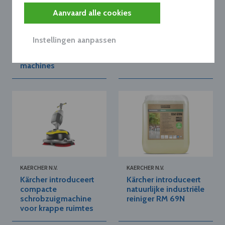
Aanvaard alle cookies
KAERCHER N.V.
KAERCHER N.V.
Kärcher en STIHL
Kärcher lanceert
lanceren gezamenlijk
opleidingsproject
Instellingen aanpassen
accusysteem voor
met buitengewoon
professionele
onderwijs
machines
KAERCHER N.V.
KAERCHER N.V.
Kärcher introduceert
Kärcher introduceert
compacte
natuurlijke industriële
schrobzuigmachine
reiniger RM 69N
voor krappe ruimtes