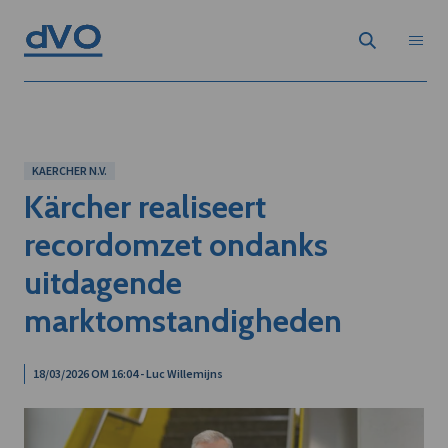
KAERCHER N.V.
Kärcher realiseert
recordomzet ondanks
uitdagende
marktomstandigheden
18/03/2026 OM 16:04 - Luc Willemijns