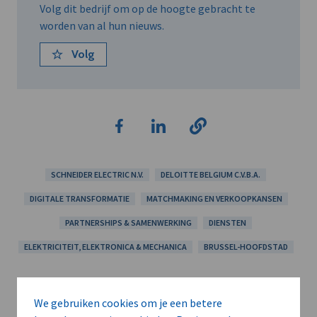
Volg dit bedrijf om op de hoogte gebracht te
worden van al hun nieuws.
Volg
SCHNEIDER ELECTRIC N.V.
DELOITTE BELGIUM C.V.B.A.
DIGITALE TRANSFORMATIE
MATCHMAKING EN VERKOOPKANSEN
PARTNERSHIPS & SAMENWERKING
DIENSTEN
ELEKTRICITEIT, ELEKTRONICA & MECHANICA
BRUSSEL-HOOFDSTAD
We gebruiken cookies om je een betere