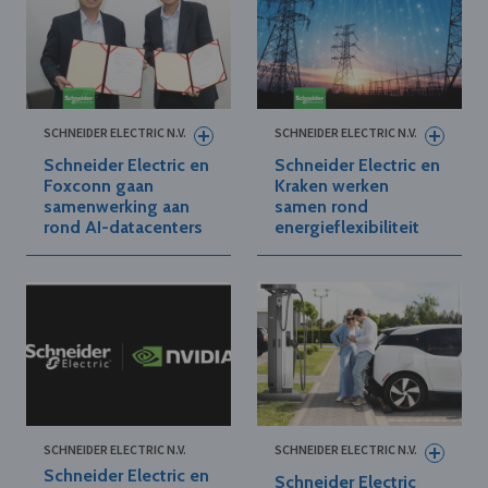
SCHNEIDER ELECTRIC N.V.
SCHNEIDER ELECTRIC N.V.
Schneider Electric en
Schneider Electric en
Foxconn gaan
Kraken werken
samenwerking aan
samen rond
rond AI-datacenters
energieflexibiliteit
SCHNEIDER ELECTRIC N.V.
SCHNEIDER ELECTRIC N.V.
Schneider Electric en
Schneider Electric