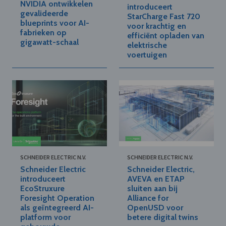
NVIDIA ontwikkelen
introduceert
gevalideerde
StarCharge Fast 720
blueprints voor AI-
voor krachtig en
fabrieken op
efficiënt opladen van
gigawatt-schaal
elektrische
voertuigen
SCHNEIDER ELECTRIC N.V.
SCHNEIDER ELECTRIC N.V.
Schneider Electric
Schneider Electric,
introduceert
AVEVA en ETAP
EcoStruxure
sluiten aan bij
Foresight Operation
Alliance for
als geïntegreerd AI-
OpenUSD voor
platform voor
betere digital twins