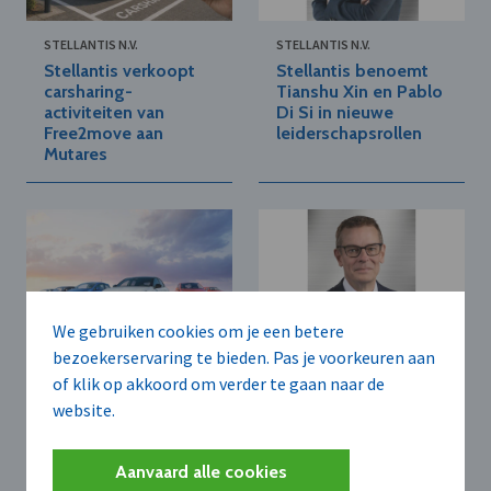
STELLANTIS N.V.
STELLANTIS N.V.
Stellantis verkoopt
Stellantis benoemt
carsharing-
Tianshu Xin en Pablo
activiteiten van
Di Si in nieuwe
Free2move aan
leiderschapsrollen
Mutares
We gebruiken cookies om je een betere
bezoekerservaring te bieden. Pas je voorkeuren aan
OPEL BELGIUM N.V.
STELLANTIS N.V.
of klik op akkoord om verder te gaan naar de
Opel introduceert
Stellantis benoemt
website.
elektrische Corsa
nieuwe ceo’s voor
GSE met 280 pk
Ram en Jeep
Aanvaard alle cookies