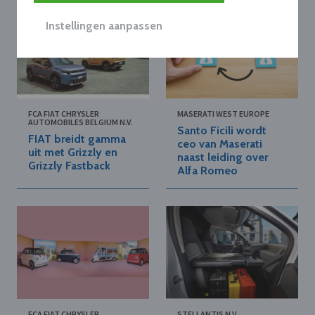
Instellingen aanpassen
FCA FIAT CHRYSLER
MASERATI WEST EUROPE
AUTOMOBILES BELGIUM N.V.
Santo Ficili wordt
FIAT breidt gamma
ceo van Maserati
uit met Grizzly en
naast leiding over
Grizzly Fastback
Alfa Romeo
FCA FIAT CHRYSLER
STELLANTIS N.V.