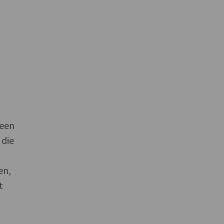
 een
 die
en,
t