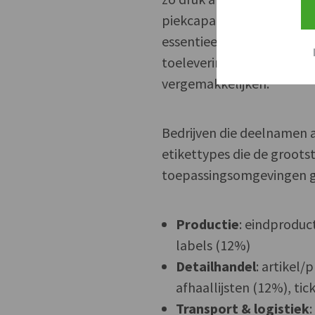
piekcapaciteit in magazijn
essentieel belang om hun
toeleveringsketen te volg
vergemakkelijken.
Bedrijven die deelnamen
etikettypes die de groots
toepassingsomgevingen g
Productie
: eindproduc
labels (12%)
Detailhandel
: artikel
afhaallijsten (12%), ti
Transport & logistiek