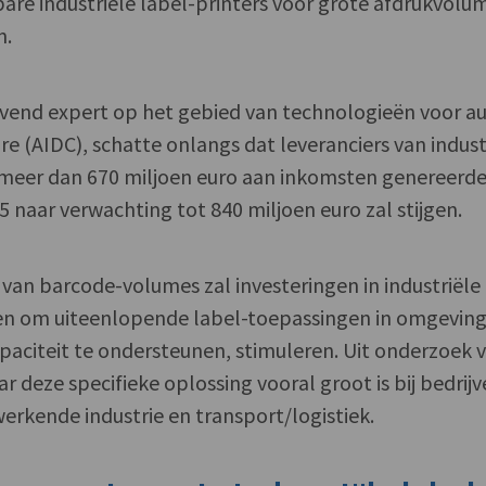
are industriële label-printers voor grote afdrukvolu
n.
end expert op het gebied van technologieën voor a
ure (AIDC), schatte onlangs dat leveranciers van indust
 meer dan 670 miljoen euro aan inkomsten genereerd
 naar verwachting tot 840 miljoen euro zal stijgen.
van barcode-volumes zal investeringen in industriële
rpen om uiteenlopende label-toepassingen in omgevin
aciteit te ondersteunen, stimuleren. Uit onderzoek 
ar deze specifieke oplossing vooral groot is bij bedrijv
werkende industrie en transport/logistiek.