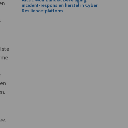
 en
incident-respons en herstel in Cyber
Resilience-platform
s
lste
orme
n
e
ren
en.
es.