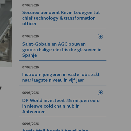
07/08/2026
Securex benoemt Kevin Ledegen tot
chief technology & transformation
officer
07/08/2026
Saint-Gobain en AGC bouwen
grootschalige elektrische glasoven in
Spanje
07/08/2026
Instroom jongeren in vaste jobs zakt
naar laagste niveau in vijf jaar
r
06/08/2026
DP World investeert 48 miljoen euro
in nieuwe cold chain hub in
Antwerpen
06/08/2026
Arctic Wolf bundelt beveiliging,