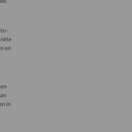
mes
uto-
riële
en en
gen
van
en in