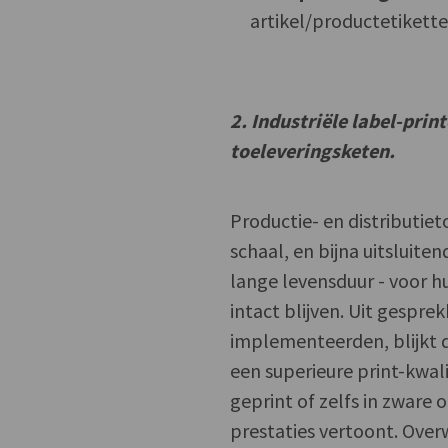
artikel/productetikett
2. Industriële label-print
toeleveringsketen.
Productie- en distributi
schaal, en bijna uitsluite
lange levensduur - voor 
intact blijven. Uit gespre
implementeerden, blijkt d
een superieure print-kwal
geprint of zelfs in zwar
prestaties vertoont. Over