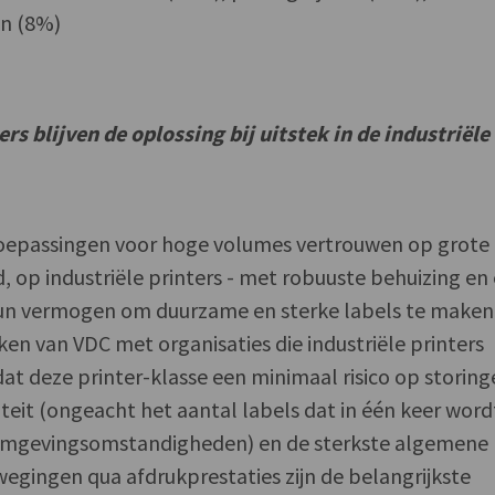
en (8%)
ers blijven de oplossing bij uitstek in de industriële
etoepassingen voor hoge volumes vertrouwen op grote
nd, op industriële printers - met robuuste behuizing en
hun vermogen om duurzame en sterke labels te maken
kken van VDC met organisaties die industriële printers
at deze printer-klasse een minimaal risico op storing
iteit (ongeacht het aantal labels dat in één keer word
e omgevingsomstandigheden) en de sterkste algemene
wegingen qua afdrukprestaties zijn de belangrijkste