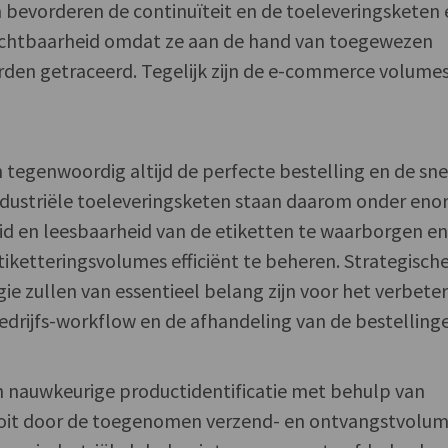
 bevorderen de continuïteit en de toeleveringsketen
ichtbaarheid omdat ze aan de hand van toegewezen
en getraceerd. Tegelijk zijn de e-commerce volume
egenwoordig altijd de perfecte bestelling en de sne
 industriële toeleveringsketen staan daarom onder en
d en leesbaarheid van de etiketten te waarborgen e
iketteringsvolumes efficiënt te beheren. Strategisch
gie zullen van essentieel belang zijn voor het verbete
bedrijfs-workflow en de afhandeling van de bestelling
n nauwkeurige productidentificatie met behulp van
n ooit door de toegenomen verzend- en ontvangstvolum