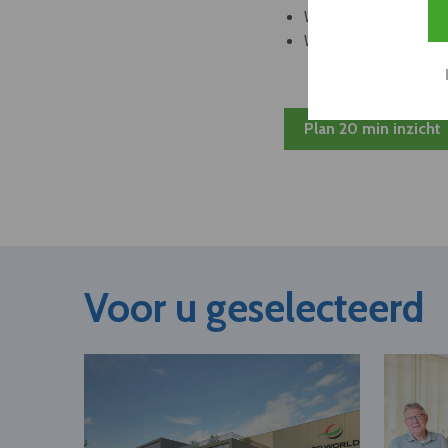
Welke bedrijven kun
Welke partners en ad
Plan 20 min inzicht
Voor u geselecteerd