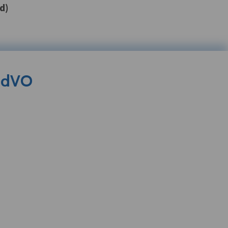
d)
s dVO