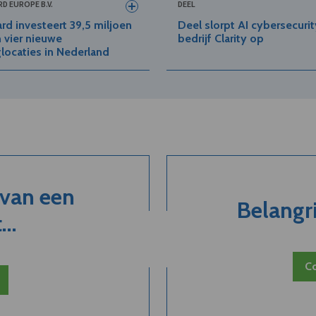
D EUROPE B.V.
DEEL
rd investeert 39,5 miljoen
Deel slorpt AI cybersecurit
n vier nieuwe
bedrijf Clarity op
locaties in Nederland
 van een
Belangri
..
Co