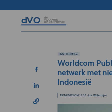
INSTICOM B.V.
Worldcom Publi
netwerk met nie
Indonesië
19/10/2023 OM 17:10 - Luc Willemijns