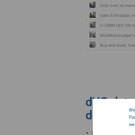
dVO dete
We
dit nieuw
Pa
we
Welke leveranciers k