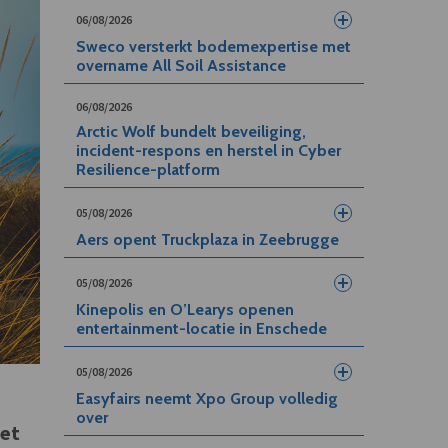
06/08/2026
Sweco versterkt bodemexpertise met
overname All Soil Assistance
06/08/2026
Arctic Wolf bundelt beveiliging,
incident-respons en herstel in Cyber
Resilience-platform
05/08/2026
Aers opent Truckplaza in Zeebrugge
05/08/2026
Kinepolis en O’Learys openen
entertainment-locatie in Enschede
05/08/2026
Easyfairs neemt Xpo Group volledig
over
het