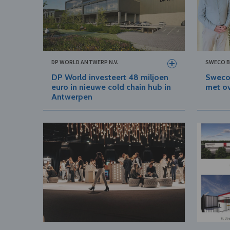
DP WORLD ANTWERP N.V.
SWECO B
DP World investeert 48 miljoen
Sweco
euro in nieuwe cold chain hub in
met ov
Antwerpen