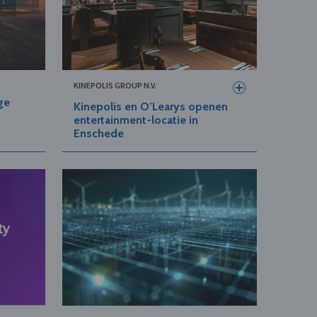
KINEPOLIS GROUP N.V.
ge
Kinepolis en O’Learys openen
entertainment-locatie in
Enschede