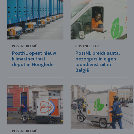
POSTNL BELGIË
POSTNL BELGIË
PostNL opent nieuw
PostNL breidt aantal
klimaatneutraal
bezorgers in eigen
depot in Hooglede
loondienst uit in
België
POSTNL BELGIË