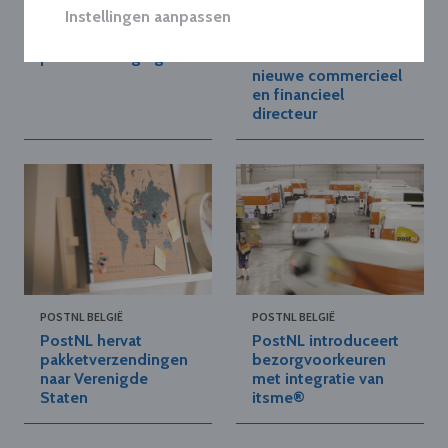
Instellingen aanpassen
PostNL test inzet van
PostNL België
robots in
versterkt
pakketbezorging
directieteam met
nieuwe commercieel
en financieel
directeur
POSTNL BELGIË
POSTNL BELGIË
PostNL hervat
PostNL introduceert
pakketverzendingen
bezorgvoorkeuren
naar Verenigde
met integratie van
Staten
itsme®