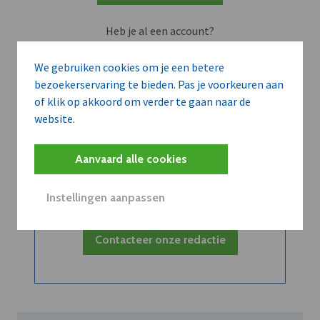
Heb je al een account?
Meld je aan
We gebruiken cookies om je een betere
bezoekerservaring te bieden. Pas je voorkeuren aan
of klik op akkoord om verder te gaan naar de
website.
Belangrijk nieuws
Aanvaard alle cookies
te delen?
Instellingen aanpassen
Contacteer onze redactie