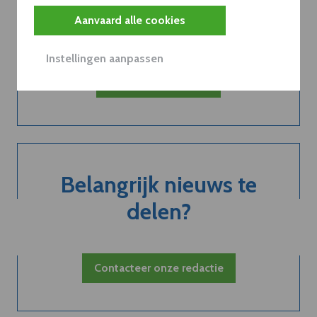
abonnement...
Aanvaard alle cookies
Instellingen aanpassen
Neem dVO Leads
Belangrijk nieuws te
delen?
Contacteer onze redactie