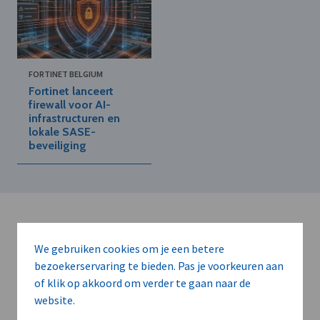
FORTINET BELGIUM
Fortinet lanceert
firewall voor AI-
infrastructuren en
lokale SASE-
beveiliging
We gebruiken cookies om je een betere
bezoekerservaring te bieden. Pas je voorkeuren aan
of klik op akkoord om verder te gaan naar de
Kort de voordelen
website.
van een