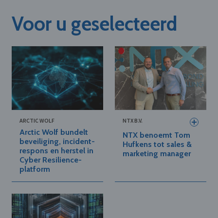
Voor u geselecteerd
ARCTIC WOLF
NTX B.V.
Arctic Wolf bundelt
NTX benoemt Tom
beveiliging, incident-
Hufkens tot sales &
respons en herstel in
marketing manager
Cyber Resilience-
platform