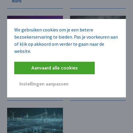
euro
We gebruiken cookies om je een betere
bezoekerservaring te bieden. Pas je voorkeuren aan
of klik op akkoord om verder te gaan naar de
website.
DEEL
AGEAS N.V.
Aanvaard alle cookies
Deel slorpt AI
Ageas verkoopt
cybersecurity-bedrijf
belang in Maleise
Clarity op
verzekeringsgroep
Instellingen aanpassen
aan Maybank voor 1,1
miljard euro