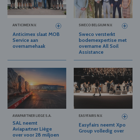
ANTICIMEX N.V.
SWECO BELGIUM N.V.
Anticimex slaat MOB
Sweco versterkt
Service aan
bodemexpertise met
overnamehaak
overname All Soil
Assistance
AVIAPARTNER LIEGE S.A.
EASYFAIRS N.V.
SAL neemt
Easyfairs neemt Xpo
Aviapartner Liège
Group volledig over
over voor 28 miljoen