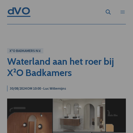
X²O BADKAMERS N.V.
Waterland aan het roer bij
X²O Badkamers
30/08/2024 OM 10:00 - Luc Willemijns