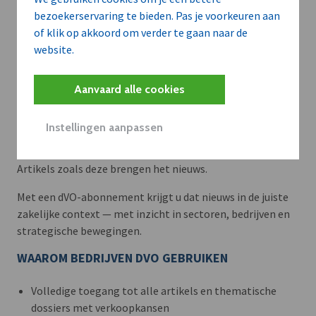
bezoekerservaring te bieden. Pas je voorkeuren aan
of klik op akkoord om verder te gaan naar de
website.
Aanvaard alle cookies
Meer context. Dieper begrip.
Instellingen aanpassen
Artikels zoals deze brengen het nieuws.
Met een dVO-abonnement krijgt u dat nieuws in de juiste
zakelijke context — met inzicht in sectoren, bedrijven en
strategische bewegingen.
WAAROM BEDRIJVEN DVO GEBRUIKEN
Volledige toegang tot alle artikels en thematische
dossiers met verkoopkansen