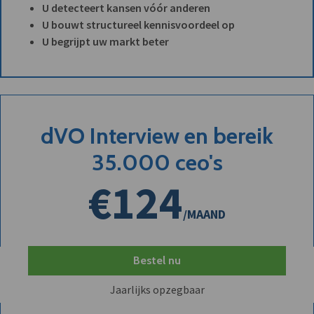
U detecteert kansen vóór anderen
U bouwt structureel kennisvoordeel op
U begrijpt uw markt beter
dVO Interview en bereik
35.000 ceo's
€124
/MAAND
Bestel nu
Jaarlijks opzegbaar