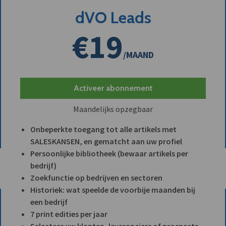
dVO Leads
€19
/MAAND
Activeer abonnement
Maandelijks opzegbaar
Onbeperkte toegang tot alle artikels met
SALESKANSEN, en gematcht aan uw profiel
Persoonlijke bibliotheek (bewaar artikels per
bedrijf)
Zoekfunctie op bedrijven en sectoren
Historiek: wat speelde de voorbije maanden bij
een bedrijf
7 print edities per jaar
Selecteer uw klanten, leveranciers of prospects