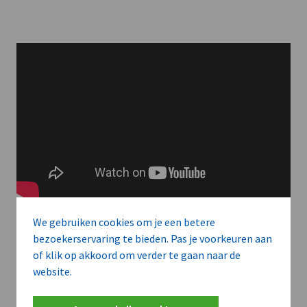
We gebruiken cookies om je een betere
bezoekerservaring te bieden. Pas je voorkeuren aan
of klik op akkoord om verder te gaan naar de
Meer context. Dieper begrip.
website.
Artikels zoals deze brengen het nieuws.