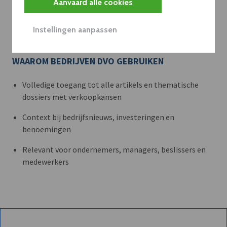
Aanvaard alle cookies
Met een dVO-abonnement krijgt u dat nieuws in de juiste
zakelijke context — met inzicht in sectoren, bedrijven en
Instellingen aanpassen
strategische bewegingen.
WAAROM BEDRIJVEN DVO GEBRUIKEN
Volledige toegang tot alle artikels en thematische
dossiers met verkoopkansen
Context bij bedrijfsnieuws, investeringen en
benoemingen
Relevant voor ondernemers, managers, beslissers en
medewerkers