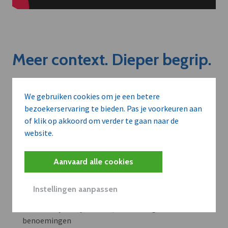
Meer context. Dieper begrip.
Artikels zoals deze brengen het nieuws.
We gebruiken cookies om je een betere
Met een dVO-abonnement krijgt u dat nieuws in de juiste
bezoekerservaring te bieden. Pas je voorkeuren aan
zakelijke context — met inzicht in sectoren, bedrijven en
of klik op akkoord om verder te gaan naar de
strategische bewegingen.
website.
WAAROM BEDRIJVEN DVO GEBRUIKEN
Aanvaard alle cookies
Volledige toegang tot alle artikels en thematische
dossiers met verkoopkansen
Instellingen aanpassen
Context bij bedrijfsnieuws, investeringen en
benoemingen