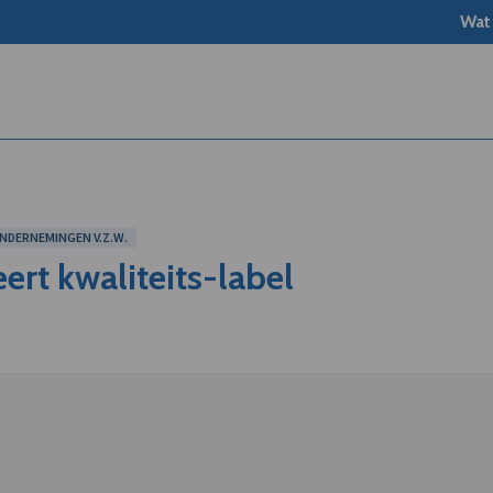
Wat
NDERNEMINGEN V.Z.W.
rt kwaliteits-label