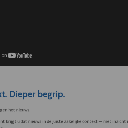
t. Dieper begrip.
ngen het nieuws.
krijgt u dat nieuws in de juiste zakelijke context — met inzicht i