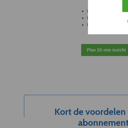
Welke leveranciers k
Welke bedrijven kun
Welke partners en ad
Plan 20 min inzicht
Kort de voordelen
abonnement.