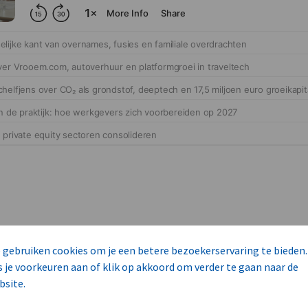
 gebruiken cookies om je een betere bezoekerservaring te bieden.
cteert 14 commerciële ka
s je voorkeuren aan of klik op akkoord om verder te gaan naar de
bsite.
s