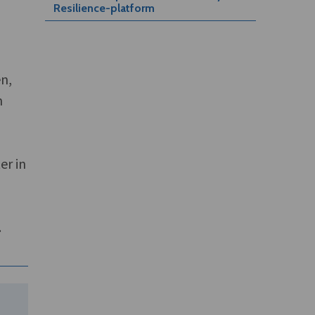
Resilience-platform
en,
n
er in
.