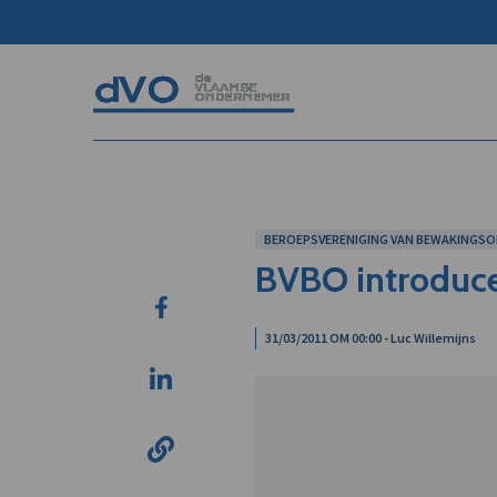
BEROEPSVERENIGING VAN BEWAKINGSO
BVBO introducee
31/03/2011 OM 00:00 - Luc Willemijns