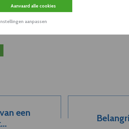
Aanvaard alle cookies
unnen aan dit bedrijf verkopen?
nen klant worden van deze onderneming?
Instellingen aanpassen
viseurs worden mogelijk relevant?
 van een
Belangri
..