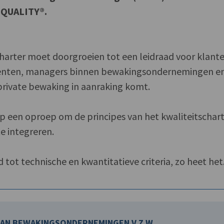
 QUALITY®.
harter moet doorgroeien tot een leidraad voor klant
enten, managers binnen bewakingsondernemingen e
private bewaking in aanraking komt.
 een oproep om de principes van het kwaliteitschart
e integreren.
d tot technische en kwantitatieve criteria, zo heet het
AN BEWAKINGSONDERNEMINGEN V.Z.W.