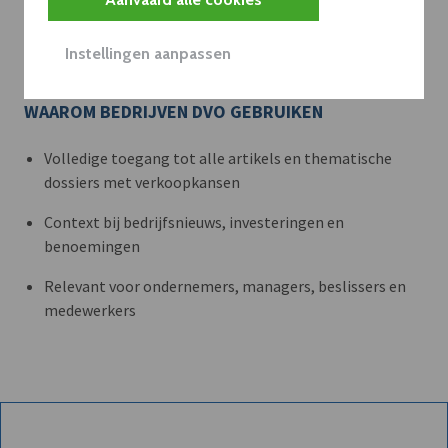
Met een dVO-abonnement krijgt u dat nieuws in de juiste
zakelijke context — met inzicht in sectoren, bedrijven en
Instellingen aanpassen
strategische bewegingen.
WAAROM BEDRIJVEN DVO GEBRUIKEN
Volledige toegang tot alle artikels en thematische
dossiers met verkoopkansen
Context bij bedrijfsnieuws, investeringen en
benoemingen
Relevant voor ondernemers, managers, beslissers en
medewerkers