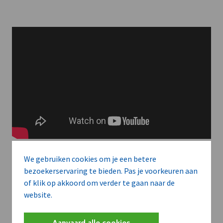
We gebruiken cookies om je een betere
bezoekerservaring te bieden. Pas je voorkeuren aan
of klik op akkoord om verder te gaan naar de
Meer context. Dieper begrip.
website.
Artikels zoals deze brengen het nieuws.
Aanvaard alle cookies