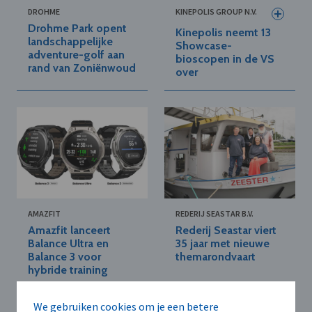
DROHME
KINEPOLIS GROUP N.V.
Drohme Park opent
Kinepolis neemt 13
landschappelijke
Showcase-
adventure-golf aan
bioscopen in de VS
rand van Zoniënwoud
over
AMAZFIT
REDERIJ SEASTAR B.V.
Amazfit lanceert
Rederij Seastar viert
Balance Ultra en
35 jaar met nieuwe
Balance 3 voor
themarondvaart
hybride training
We gebruiken cookies om je een betere