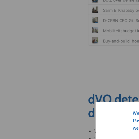
dVO dete
dit nieuw
We
Pa
we
Welke leveranciers k
Welke bedrijven kun