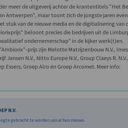
nder meer de uitgeverij achter de krantentitels "Het B
an Antwerpen", maar toont zich de jongste jaren eve
t stuk van de nieuwe media en de digitialisering van 
rixprijs" beloont precies die bedrijven uit de Limbur
kwalitatief ondernemerschap" in de kijker werk(t)en.
Ambiorix"-prijs zijn Melotte Matrijzenbouw N.V., Imes 
jf Jansen N.V., Nitto Europe N.V., Group Claeys R. N.V.
p Essers, Groep Alro en Groep Arcomet. Meer info:
EP N.V.
hoogte gebracht te worden van al hun nieuws.