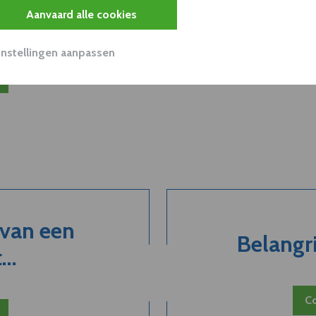
Aanvaard alle cookies
viseurs worden mogelijk relevant?
Instellingen aanpassen
 van een
Belangri
..
Co