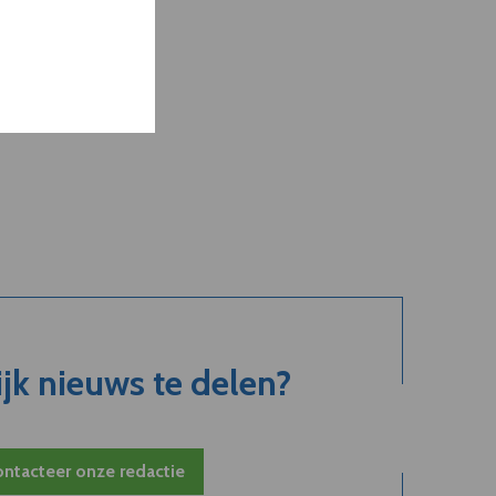
jk nieuws te delen?
ntacteer onze redactie