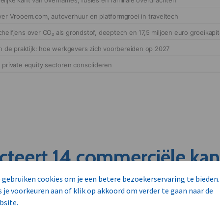
cteert 14 commerciële ka
s
 gebruiken cookies om je een betere bezoekerservaring te bieden.
s je voorkeuren aan of klik op akkoord om verder te gaan naar de
bsite.
unnen aan dit bedrijf verkopen?
nen klant worden van deze onderneming?