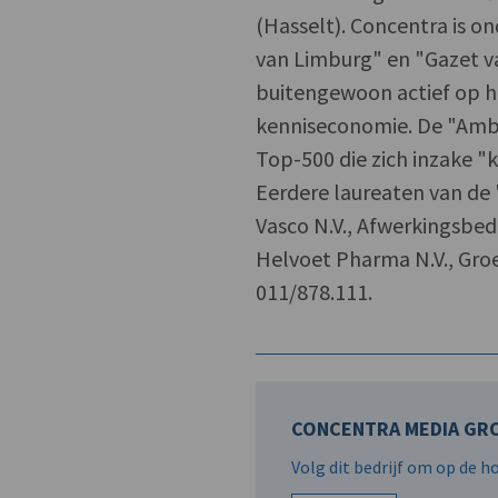
(Hasselt). Concentra is o
van Limburg" en "Gazet v
buitengewoon actief op he
kenniseconomie. De "Ambio
Top-500 die zich inzake "
Eerdere laureaten van de "
Vasco N.V., Afwerkingsbedri
Helvoet Pharma N.V., Groe
011/878.111.
CONCENTRA MEDIA GRO
Volg dit bedrijf om op de 