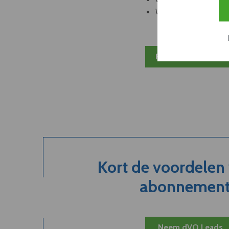
Welke partners en ad
Plan 20 min inzicht
Kort de voordelen
abonnement.
Neem dVO Leads