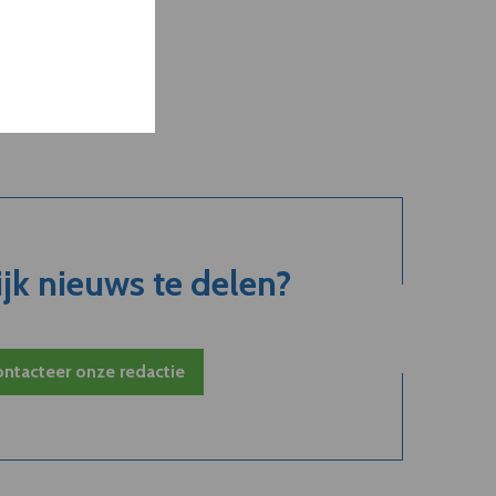
jk nieuws te delen?
ntacteer onze redactie