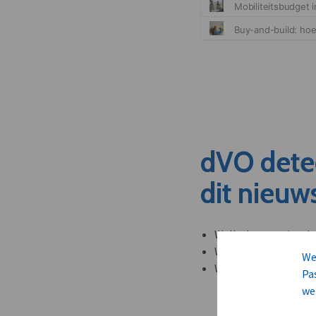
dVO dete
dit nieuw
Welke leveranciers k
Welke bedrijven kun
We
Welke partners en ad
Pa
we