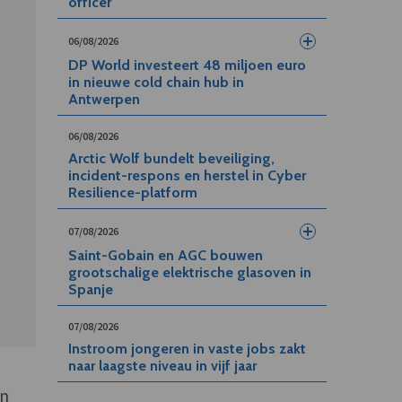
officer
06/08/2026
DP World investeert 48 miljoen euro
in nieuwe cold chain hub in
Antwerpen
06/08/2026
Arctic Wolf bundelt beveiliging,
incident-respons en herstel in Cyber
Resilience-platform
07/08/2026
Saint-Gobain en AGC bouwen
grootschalige elektrische glasoven in
Spanje
07/08/2026
Instroom jongeren in vaste jobs zakt
naar laagste niveau in vijf jaar
in