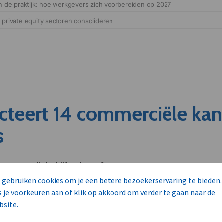
cteert 14 commerciële ka
s
unnen aan dit bedrijf verkopen?
nen klant worden van deze onderneming?
 gebruiken cookies om je een betere bezoekerservaring te bieden.
viseurs worden mogelijk relevant?
s je voorkeuren aan of klik op akkoord om verder te gaan naar de
bsite.