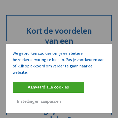
Kort de voordelen
van een
abonnement...
We gebruiken cookies om je een betere
bezoekerservaring te bieden. Pas je voorkeuren aan
of klik op akkoord om verder te gaan naar de
Neem dVO Leads
website.
Aanvaard alle cookies
Instellingen aanpassen
Belangrijk nieuws te