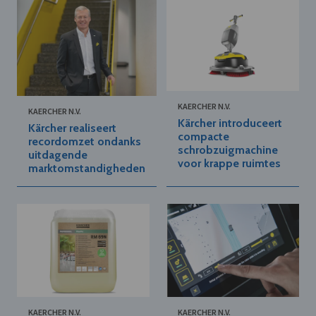
KAERCHER N.V.
KAERCHER N.V.
Kärcher introduceert
Kärcher realiseert
compacte
recordomzet ondanks
schrobzuigmachine
uitdagende
voor krappe ruimtes
marktomstandigheden
KAERCHER N.V.
KAERCHER N.V.