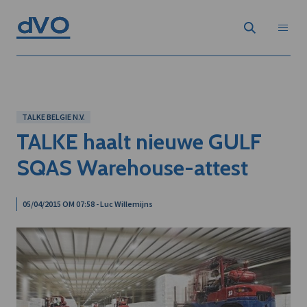
TALKE BELGIE N.V.
TALKE haalt nieuwe GULF
SQAS Warehouse-attest
05/04/2015 OM 07:58 - Luc Willemijns