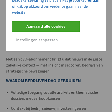
bezoekerservaring te bieden. Pas je voorkeuren aan
of klik op akkoord om verder te gaan naar de
website.
Aanvaard alle cookies
Meer context. Dieper begrip.
Instellingen aanpassen
Artikels zoals deze brengen het nieuws.
Met een dVO-abonnement krijgt u dat nieuws in de juiste
zakelijke context — met inzicht in sectoren, bedrijven en
strategische bewegingen.
WAAROM BEDRIJVEN DVO GEBRUIKEN
Volledige toegang tot alle artikels en thematische
dossiers met verkoopkansen
Context bij bedrijfsnieuws, investeringen en