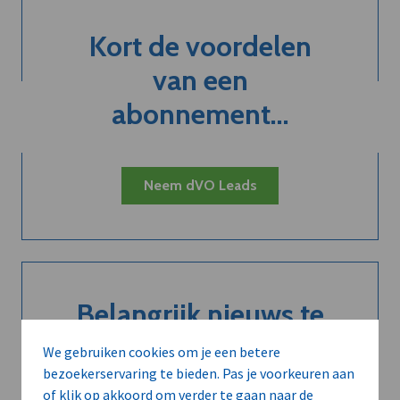
Kort de voordelen
van een
abonnement...
Neem dVO Leads
Belangrijk nieuws te
delen?
We gebruiken cookies om je een betere
bezoekerservaring te bieden. Pas je voorkeuren aan
of klik op akkoord om verder te gaan naar de