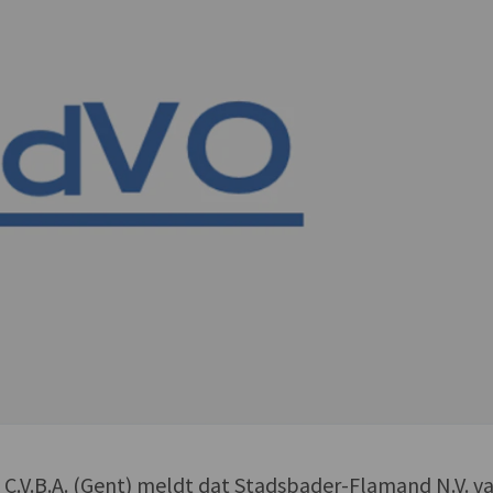
.V.B.A. (Gent) meldt dat Stadsbader-Flamand N.V. v