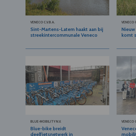
VENECO C.V.B.A.
VENECO C
Sint-Martens-Latem haakt aan bij
Nieuw 
streekintercommunale Veneco
komt s
BLUE-MOBILITY N.V.
VENECO C
Blue-bike breidt
Venec
deelfietsnetwerk in
mobili