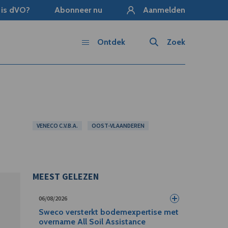
 is dVO?
Abonneer nu
Aanmelden
Ontdek
Zoek
VENECO C.V.B.A.
OOST-VLAANDEREN
MEEST GELEZEN
06/08/2026
Sweco versterkt bodemexpertise met
overname All Soil Assistance