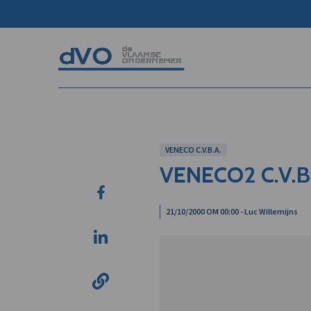
VENECO C.V.B.A.
VENECO2 C.V.B
21/10/2000 OM 00:00 - Luc Willemijns