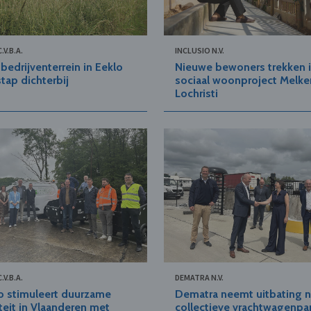
.V.B.A.
INCLUSIO N.V.
bedrijventerrein in Eeklo
Nieuwe bewoners trekken 
tap dichterbij
sociaal woonproject Melkeri
Lochristi
.V.B.A.
DEMATRA N.V.
o stimuleert duurzame
Dematra neemt uitbating 
teit in Vlaanderen met
collectieve vrachtwagenpa