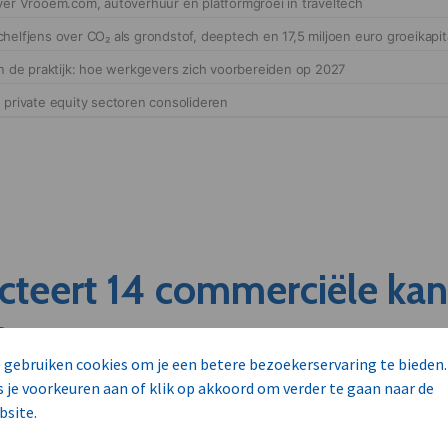
cteert 14 commerciële ka
s
 gebruiken cookies om je een betere bezoekerservaring te bieden.
s je voorkeuren aan of klik op akkoord om verder te gaan naar de
unnen aan dit bedrijf verkopen?
bsite.
nen klant worden van deze onderneming?
viseurs worden mogelijk relevant?