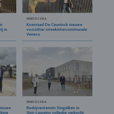
VENECO C.V.B.A.
in
Koenraad De Ceuninck nieuwe
j in
voorzitter streekintercommunale
Veneco
VENECO C.V.B.A.
nieuwe
Bedrijventerrein Singelken in
rking
Sint-Laureins volledig verkocht