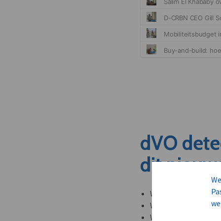
dVO dete
dit nieuw
We
Pa
Welke leveranciers k
we
Welke bedrijven kun
Welke partners en ad