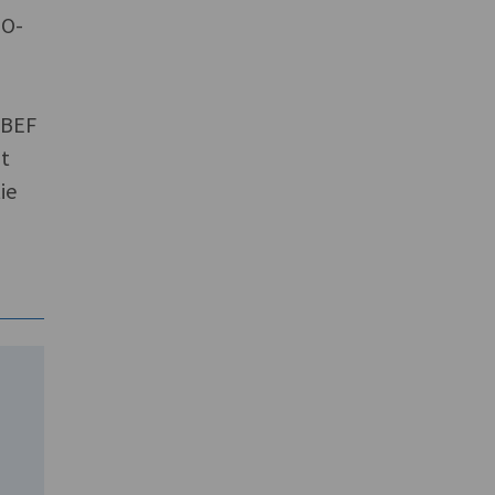
MO-
 BEF
at
ie
n