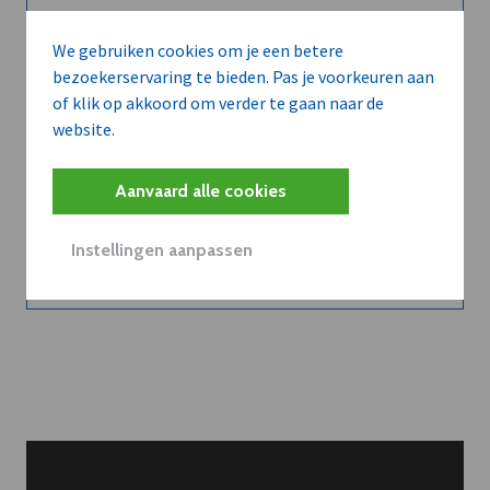
We gebruiken cookies om je een betere
bezoekerservaring te bieden. Pas je voorkeuren aan
of klik op akkoord om verder te gaan naar de
Belangrijk nieuws te
website.
delen?
Aanvaard alle cookies
Contacteer onze redactie
Instellingen aanpassen