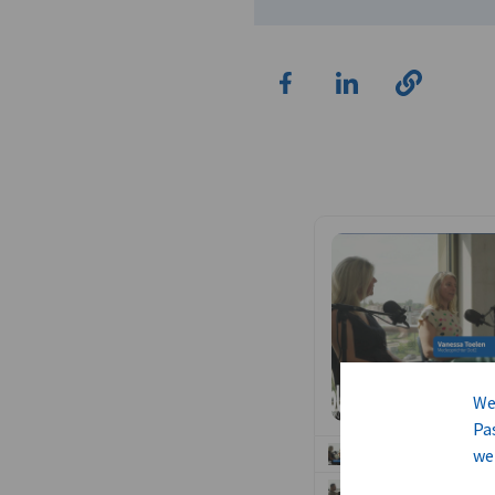
We
Pa
we