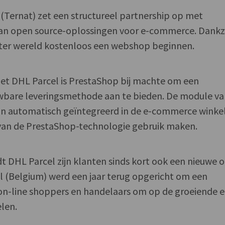
 (Ternat) zet een structureel partnership op met
van open source-oplossingen voor e-commerce. Dankzi
ter wereld kostenloos een webshop beginnen.
met DHL Parcel is PrestaShop bij machte om een
uwbare leveringsmethode aan te bieden. De module v
n automatisch geïntegreerd in de e-commerce winkel
van de PrestaShop-technologie gebruik maken.
dt DHL Parcel zijn klanten sinds kort ook een nieuwe 
el (Belgium) werd een jaar terug opgericht om een
 on-line shoppers en handelaars om op de groeiende e
len.