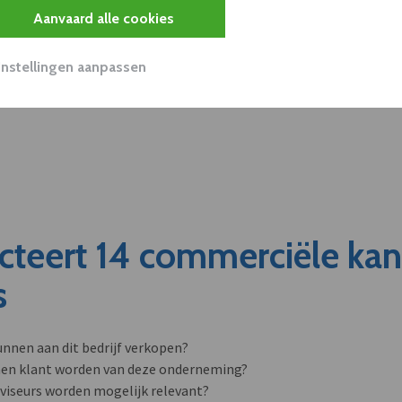
Aanvaard alle cookies
Instellingen aanpassen
cteert 14 commerciële ka
s
unnen aan dit bedrijf verkopen?
nen klant worden van deze onderneming?
viseurs worden mogelijk relevant?