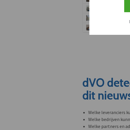
dVO dete
dit nieuw
Welke leveranciers k
Welke bedrijven kun
Welke partners en ad