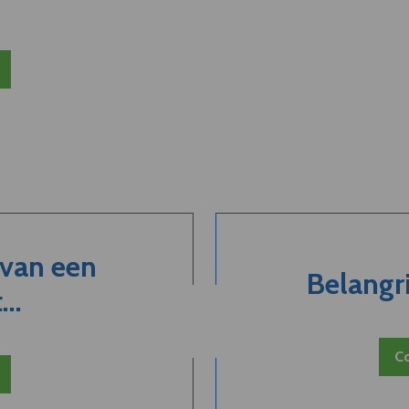
 van een
Belangri
..
Co