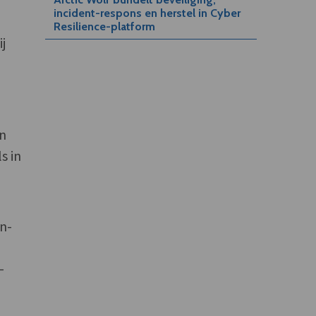
incident-respons en herstel in Cyber
Resilience-platform
j
an
s in
on-
-