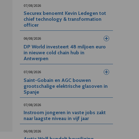
07/08/2026
Securex benoemt Kevin Ledegen tot
chief technology & transformation
officer
06/08/2026
DP World investeert 48 miljoen euro
in nieuwe cold chain hub in
Antwerpen
07/08/2026
Saint-Gobain en AGC bouwen
grootschalige elektrische glasoven in
Spanje
07/08/2026
Instroom jongeren in vaste jobs zakt
naar laagste niveau in vijf jaar
06/08/2026
Arctic Wolf bundelt beveiliging,