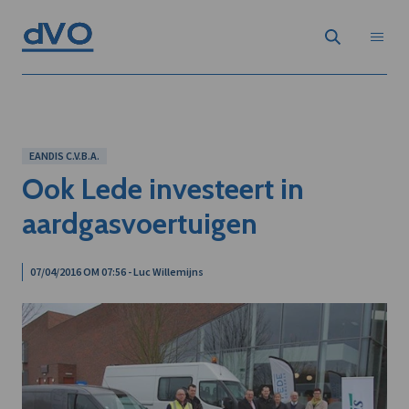
EANDIS C.V.B.A.
Ook Lede investeert in
aardgasvoertuigen
07/04/2016 OM 07:56 - Luc Willemijns