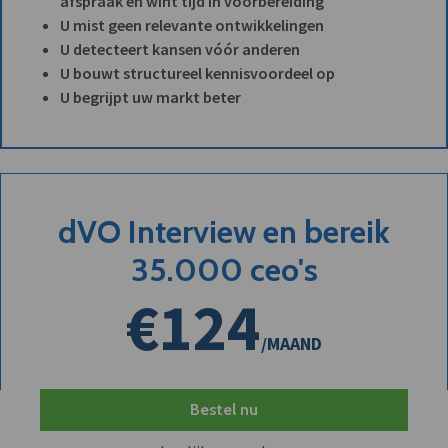
afspraak en wint tijd in voorbereiding
U mist geen relevante ontwikkelingen
U detecteert kansen vóór anderen
U bouwt structureel kennisvoordeel op
U begrijpt uw markt beter
dVO Interview en bereik
35.000 ceo's
€124
/MAAND
Bestel nu