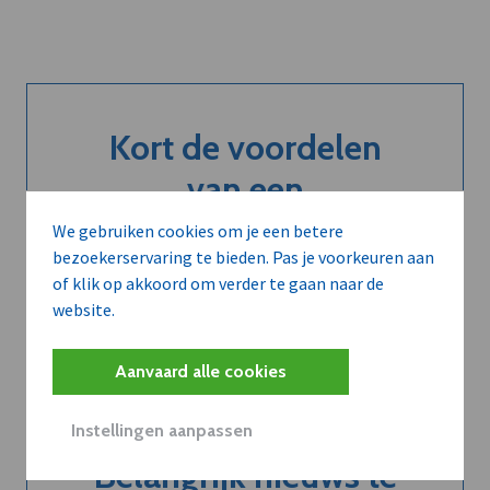
Kort de voordelen
van een
abonnement...
We gebruiken cookies om je een betere
bezoekerservaring te bieden. Pas je voorkeuren aan
of klik op akkoord om verder te gaan naar de
website.
Neem dVO Leads
Aanvaard alle cookies
Instellingen aanpassen
Belangrijk nieuws te