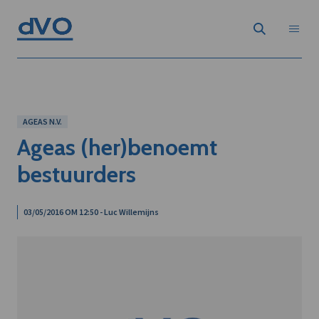
AGEAS N.V.
Ageas (her)benoemt
bestuurders
03/05/2016 OM 12:50 - Luc Willemijns