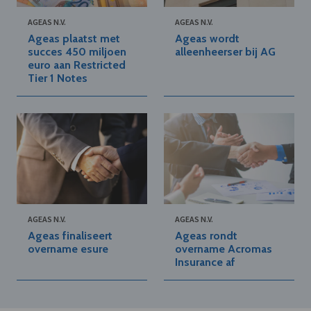
AGEAS N.V.
AGEAS N.V.
Ageas plaatst met
Ageas wordt
succes 450 miljoen
alleenheerser bij AG
euro aan Restricted
Tier 1 Notes
AGEAS N.V.
AGEAS N.V.
Ageas finaliseert
Ageas rondt
overname esure
overname Acromas
Insurance af