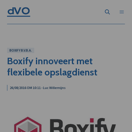
BOXIFY B.V.B.A.
Boxify innoveert met
flexibele opslagdienst
26/08/2016 OM 10:11 - Luc Willemijns