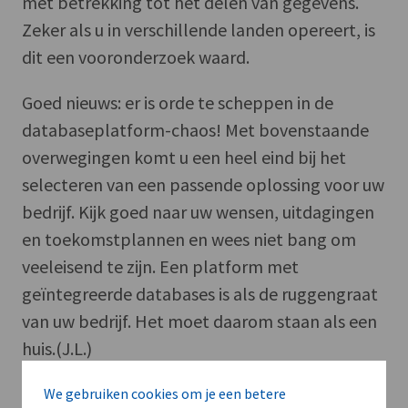
met betrekking tot het delen van gegevens.
Zeker als u in verschillende landen opereert, is
dit een vooronderzoek waard.
Goed nieuws: er is orde te scheppen in de
databaseplatform-chaos! Met bovenstaande
overwegingen komt u een heel eind bij het
selecteren van een passende oplossing voor uw
bedrijf. Kijk goed naar uw wensen, uitdagingen
en toekomstplannen en wees niet bang om
veeleisend te zijn. Een platform met
geïntegreerde databases is als de ruggengraat
van uw bedrijf. Het moet daarom staan als een
huis.(J.L.)
(Bovenstaande bijdrage kwam tot stand in
We gebruiken cookies om je een betere