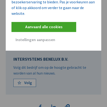
bezoekerservaring te bieden. Pas je voorkeuren aan
samenwerking met InterSystems Benelux B.V.
of klik op akkoord om verder te gaan naar de
(Vilvoorde)).
website.
Meer info: 02/464.97.20 of
Aanvaard alle cookies
www.intersystems.com
.
Instellingen aanpassen
INTERSYSTEMS BENELUX B.V.
Volg dit bedrijf om op de hoogte gebracht te
worden van al hun nieuws.
Volg