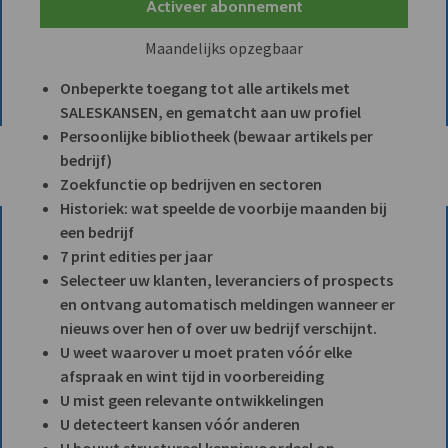
Activeer abonnement
Maandelijks opzegbaar
Onbeperkte toegang tot alle artikels met
SALESKANSEN, en gematcht aan uw profiel
Persoonlijke bibliotheek (bewaar artikels per
bedrijf)
Zoekfunctie op bedrijven en sectoren
Historiek: wat speelde de voorbije maanden bij
een bedrijf
7 print edities per jaar
Selecteer uw klanten, leveranciers of prospects
en ontvang automatisch meldingen wanneer er
nieuws over hen of over uw bedrijf verschijnt.
U weet waarover u moet praten vóór elke
afspraak en wint tijd in voorbereiding
U mist geen relevante ontwikkelingen
U detecteert kansen vóór anderen
U bouwt structureel kennisvoordeel op