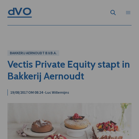
BAKKERIJ AERNOUDT B.V.B.A.
Vectis Private Equity stapt in
Bakkerij Aernoudt
19/08/2017 OM 08:24 - Luc Willemijns