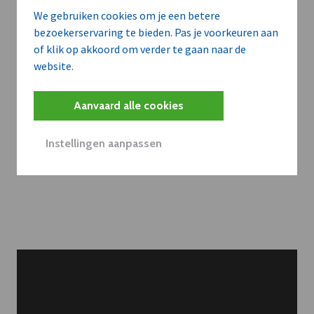
We gebruiken cookies om je een betere
bezoekerservaring te bieden. Pas je voorkeuren aan
Belangrijk nieuws te
of klik op akkoord om verder te gaan naar de
delen?
website.
Aanvaard alle cookies
Contacteer onze redactie
Instellingen aanpassen