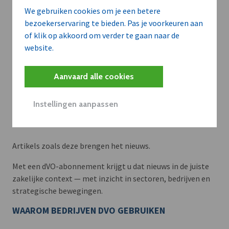
We gebruiken cookies om je een betere
bezoekerservaring te bieden. Pas je voorkeuren aan
of klik op akkoord om verder te gaan naar de
website.
Aanvaard alle cookies
Instellingen aanpassen
Meer context. Dieper begrip.
Artikels zoals deze brengen het nieuws.
Met een dVO-abonnement krijgt u dat nieuws in de juiste
zakelijke context — met inzicht in sectoren, bedrijven en
strategische bewegingen.
WAAROM BEDRIJVEN DVO GEBRUIKEN