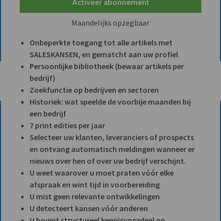
Activeer abonnement
Maandelijks opzegbaar
Onbeperkte toegang tot alle artikels met
SALESKANSEN, en gematcht aan uw profiel
Persoonlijke bibliotheek (bewaar artikels per
bedrijf)
Zoekfunctie op bedrijven en sectoren
Historiek: wat speelde de voorbije maanden bij
een bedrijf
7 print edities per jaar
Selecteer uw klanten, leveranciers of prospects
en ontvang automatisch meldingen wanneer er
nieuws over hen of over uw bedrijf verschijnt.
U weet waarover u moet praten vóór elke
afspraak en wint tijd in voorbereiding
U mist geen relevante ontwikkelingen
U detecteert kansen vóór anderen
U bouwt structureel kennisvoordeel op