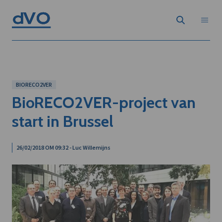
BIORECO2VER
BioRECO2VER-project van
start in Brussel
26/02/2018 OM 09:32 - Luc Willemijns