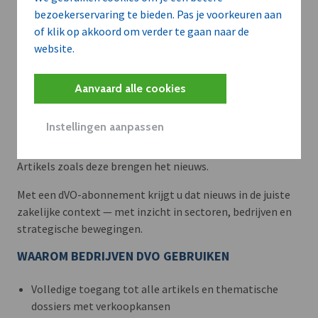
bezoekerservaring te bieden. Pas je voorkeuren aan
of klik op akkoord om verder te gaan naar de
website.
Aanvaard alle cookies
Meer context. Dieper begrip.
Instellingen aanpassen
Artikels zoals deze brengen het nieuws.
Met een dVO-abonnement krijgt u dat nieuws in de juiste
zakelijke context — met inzicht in sectoren, bedrijven en
strategische bewegingen.
WAAROM BEDRIJVEN DVO GEBRUIKEN
Volledige toegang tot alle artikels en thematische
dossiers met verkoopkansen