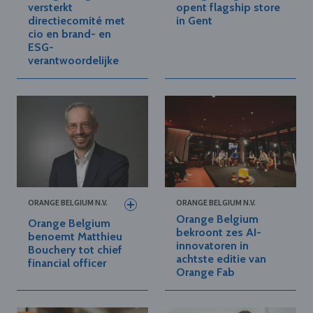
versterkt
opent flagship store
directiecomité met
in Gent
cio en brand- en
ESG-
verantwoordelijke
ORANGE BELGIUM N.V.
ORANGE BELGIUM N.V.
Orange Belgium
Orange Belgium
bekroont zes AI-
benoemt Matthieu
innovatoren in
Bouchery tot chief
achtste editie van
financial officer
Orange Fab