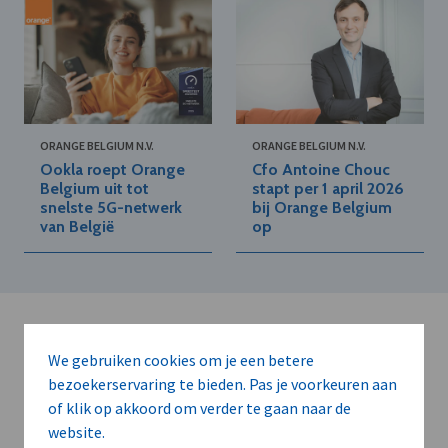
ORANGE BELGIUM N.V.
ORANGE BELGIUM N.V.
Ookla roept Orange
Cfo Antoine Chouc
Belgium uit tot
stapt per 1 april 2026
snelste 5G-netwerk
bij Orange Belgium
van België
op
We gebruiken cookies om je een betere
bezoekerservaring te bieden. Pas je voorkeuren aan
of klik op akkoord om verder te gaan naar de
Kort de voordelen
website.