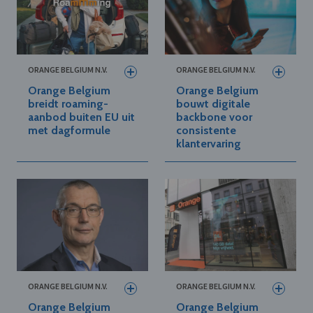
ORANGE BELGIUM N.V.
ORANGE BELGIUM N.V.
Orange Belgium
Orange Belgium
breidt roaming-
bouwt digitale
aanbod buiten EU uit
backbone voor
met dagformule
consistente
klantervaring
ORANGE BELGIUM N.V.
ORANGE BELGIUM N.V.
Orange Belgium
Orange Belgium