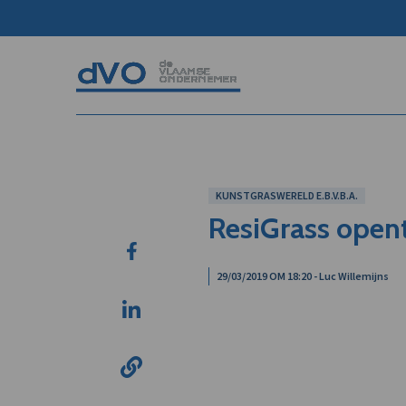
KUNSTGRASWERELD E.B.V.B.A.
ResiGrass opent
29/03/2019 OM 18:20 - Luc Willemijns