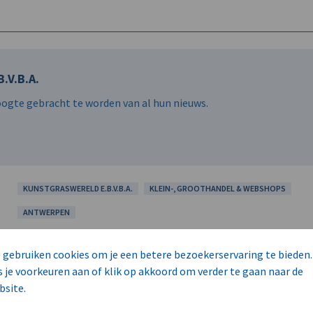
.V.B.A.
hoogte gebracht te worden van al hun nieuws.
KUNSTGRASWERELD E.B.V.B.A.
KLEIN-, GROOTHANDEL & WEBSHOPS
ANTWERPEN
 gebruiken cookies om je een betere bezoekerservaring te bieden.
s je voorkeuren aan of klik op akkoord om verder te gaan naar de
bsite.