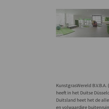
KunstgrasWereld B.V.B.A. 
heeft in het Duitse Düsseld
Duitsland heet het de al
en volwaardige buitenrui