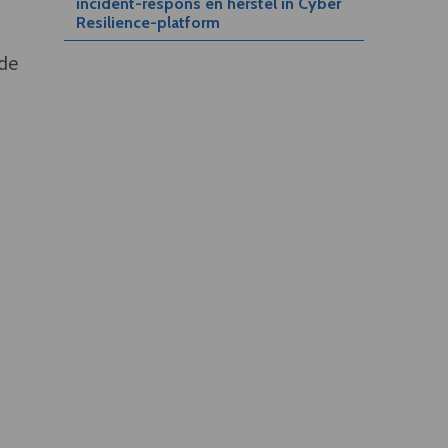
incident-respons en herstel in Cyber
Resilience-platform
nde