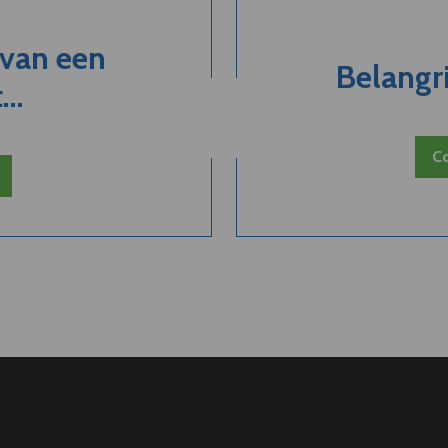
 van een
Belangri
..
Co