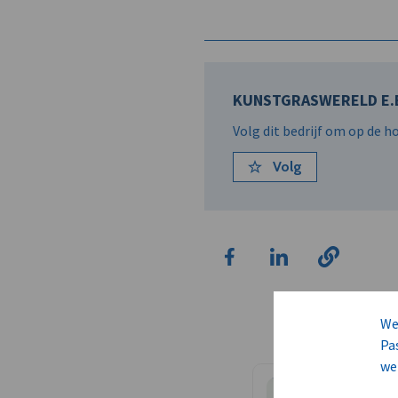
KUNSTGRASWERELD E.B
Volg dit bedrijf om op de 
Volg
We
Pa
we