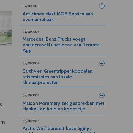
07/08/2026
Anticimex slaat MOB Service aan
overnamehaak
07/08/2026
Mercedes-Benz Trucks voegt
parkeerzoekfunctie toe aan Remote
App
07/08/2026
Earth+ en Greentripper koppelen
reisemissies aan lokale
klimaatprojecten
07/08/2026
s,
Maison Pommery zet gesprekken met
Henkell on hold en koopt tijd
om
06/08/2026
Arctic Wolf bundelt beveiliging,