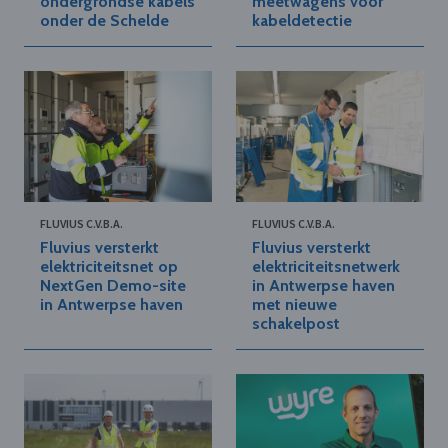
ondergrondse kabels
meetwagens voor
onder de Schelde
kabeldetectie
FLUVIUS C.V.B.A.
FLUVIUS C.V.B.A.
Fluvius versterkt
Fluvius versterkt
elektriciteitsnet op
elektriciteitsnetwerk
NextGen Demo-site
in Antwerpse haven
in Antwerpse haven
met nieuwe
schakelpost