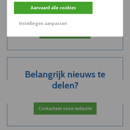
abonnement...
Aanvaard alle cookies
Instellingen aanpassen
Neem dVO Leads
Belangrijk nieuws te
delen?
Contacteer onze redactie