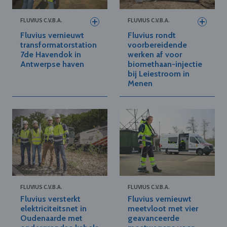
FLUVIUS C.V.B.A.
FLUVIUS C.V.B.A.
Fluvius vernieuwt
Fluvius rondt
transformatorstation
voorbereidende
7de Havendok in
werken af voor
Antwerpse haven
biomethaan-injectie
bij Leiestroom in
Menen
FLUVIUS C.V.B.A.
FLUVIUS C.V.B.A.
Fluvius versterkt
Fluvius vernieuwt
elektriciteitsnet in
meetvloot met vier
Oudenaarde met
geavanceerde