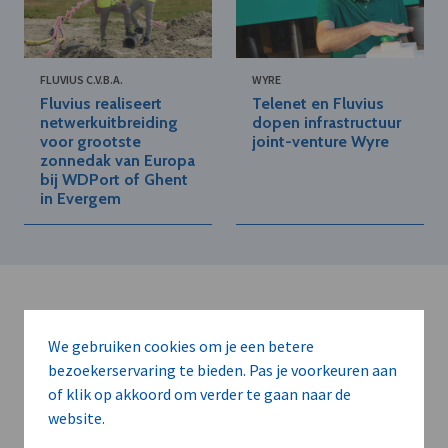
FLUVIUS C.V.B.A.
WYRE
Fluvius realiseert
Telenet en Fluvius
netwerkuitbreiding
dopen infrastructuur
voor grootste
joint-venture Wyre
zonnedak van Europa
bij WDPort of Ghent
in Evergem
We gebruiken cookies om je een betere
bezoekerservaring te bieden. Pas je voorkeuren aan
of klik op akkoord om verder te gaan naar de
Kort de voordelen
website.
van een