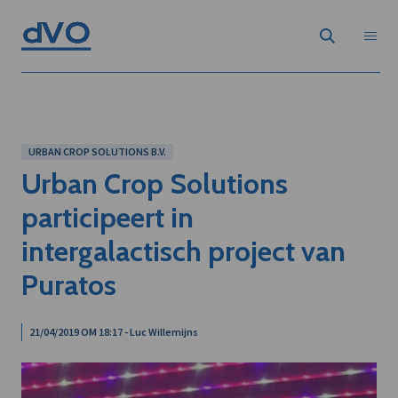
URBAN CROP SOLUTIONS B.V.
Urban Crop Solutions
participeert in
intergalactisch project van
Puratos
21/04/2019 OM 18:17 - Luc Willemijns