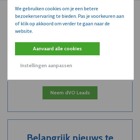
We gebruiken cookies om je een betere
bezoekerservaring te bieden. Pas je voorkeuren aan
of klik op akkoord om verder te gaan naar de
website.
Kort de voordelen
Aanvaard alle cookies
van een
abonnement...
Instellingen aanpassen
Neem dVO Leads
Belangrijk nieuws te