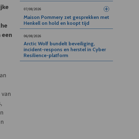
ijke
07/08/2026
Maison Pommery zet gesprekken met
Henkell on hold en koopt tijd
che
a een
06/08/2026
Arctic Wolf bundelt beveiliging,
incident-respons en herstel in Cyber
Resilience-platform
van
n van
,
an
in