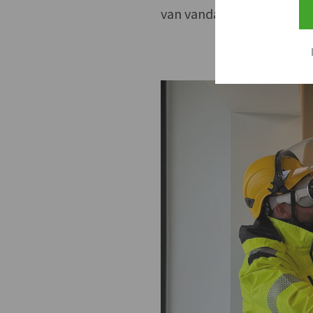
van vandaag én morgen b