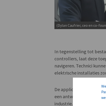
(Dylan Caufrier, ceo en co-fou
In tegenstelling tot bes
controllers, laat deze t
navigeren. Technici kunne
elektrische installaties 
We
De applicatie werd ontw
Pa
een antwoord op de stee
we
industrie. Met digitaliseri