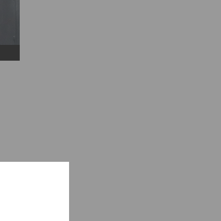
rmt
nicus