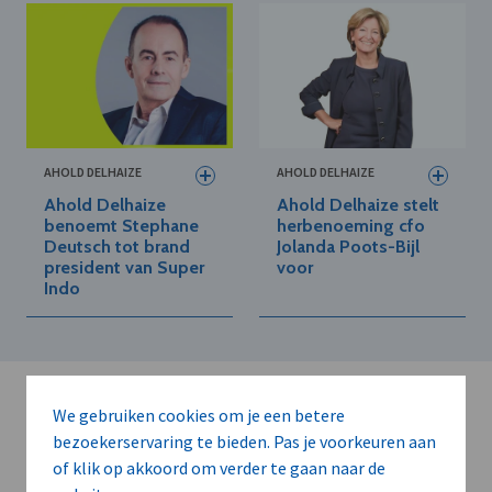
AHOLD DELHAIZE
AHOLD DELHAIZE
Ahold Delhaize
Ahold Delhaize stelt
benoemt Stephane
herbenoeming cfo
Deutsch tot brand
Jolanda Poots-Bijl
president van Super
voor
Indo
We gebruiken cookies om je een betere
bezoekerservaring te bieden. Pas je voorkeuren aan
of klik op akkoord om verder te gaan naar de