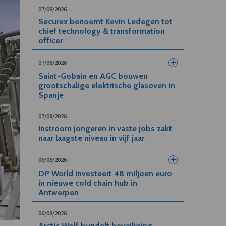
07/08/2026
Securex benoemt Kevin Ledegen tot
chief technology & transformation
officer
07/08/2026
Saint-Gobain en AGC bouwen
grootschalige elektrische glasoven in
Spanje
07/08/2026
Instroom jongeren in vaste jobs zakt
naar laagste niveau in vijf jaar
06/08/2026
DP World investeert 48 miljoen euro
in nieuwe cold chain hub in
Antwerpen
06/08/2026
Arctic Wolf bundelt beveiliging,