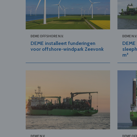
DEME OFFSHORE N.V.
DEME N.V
DEME installeert funderingen
DEME 
voor offshore-windpark Zeevonk
sleep
m³
DEME N.V.
DEME OF