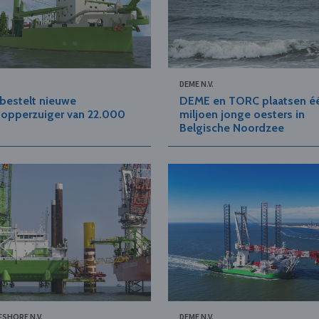
.
DEME N.V.
bestelt nieuwe
DEME en TORC plaatsen é
hopperzuiger van 22.000
miljoen jonge oesters in
Belgische Noordzee
FSHORE N.V.
DEME N.V.