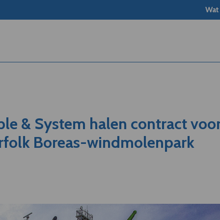
Wat
le & System halen contract voo
rfolk Boreas-windmolenpark