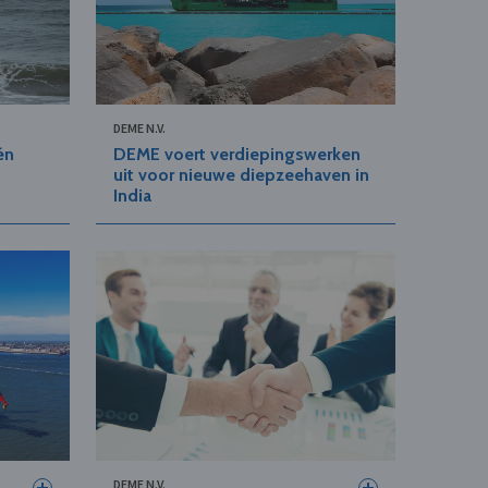
DEME N.V.
én
DEME voert verdiepingswerken
uit voor nieuwe diepzeehaven in
India
DEME N.V.