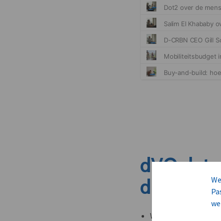
dVO dete
We
dit nieuw
Pa
we
Welke leveranciers k