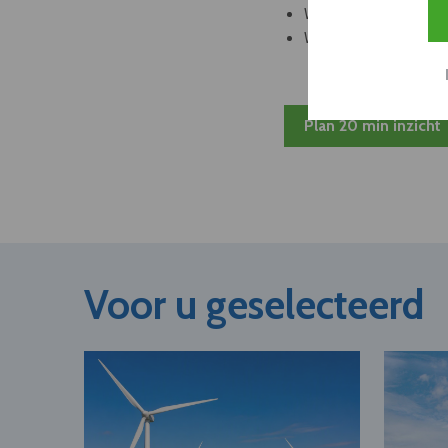
Welke bedrijven kun
Welke partners en ad
Plan 20 min inzicht
Voor u geselecteerd