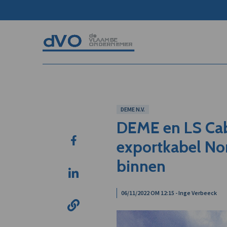
DEME N.V.
DEME en LS Cab
exportkabel No
binnen
06/11/2022 OM 12:15 - Inge Verbeeck